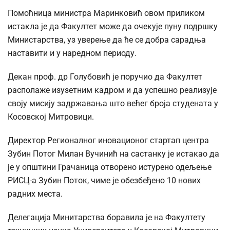
Помоћница министра Маринковић овом приликом
истакла је да Факултет може да очекује пуну подршку
Министарства, уз уверење да ће се добра сарадња
наставити и у наредном периоду.
Декан проф. др Голубовић је поручио да Факултет
располаже изузетним кадром и да успешно реализује
своју мисију задржавања што већег броја студената у
Косовској Митровици.
Директор Регионалног иновационог стартап центра
Зубин Потог Милан Вучинић на састанку је истакао да
је у општини Грачаница отворено истурено одељење
РИСЦ-а Зубин Поток, чиме је обезбеђено 10 нових
радних места.
Делегација Минитарства боравила је на Факултету