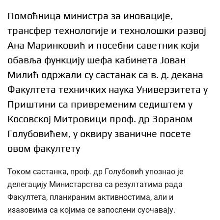
Помоћница министра за иновације,
трансфер технологије и технолошки развој
Ана Маринковић и посебни саветник који
обавља функцију шефа кабинета Јован
Милић одржали су састанак са в. д. декана
Факултета техничких наука Универзитета у
Приштини са привременим седиштем у
Косовској Митровици проф. др Зораном
Голубовићем, у оквиру званичне посете
овом факултету
Током састанка, проф. др Голубовић упознао је
делегацију Министарства са резултатима рада
Факултета, планираним активностима, али и
изазовима са којима се запослени суочавају.