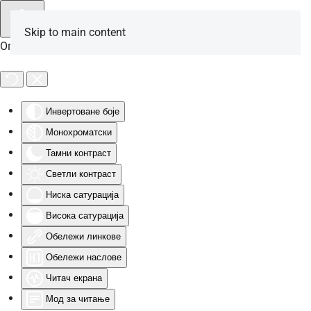
Skip to main content
Опције за особе са инвалидитетом
Инвертоване боје
Монохроматски
Тамни контраст
Светли контраст
Ниска сатурација
Висока сатурација
Обележи линкове
Обележи наслове
Читач екрана
Мод за читање