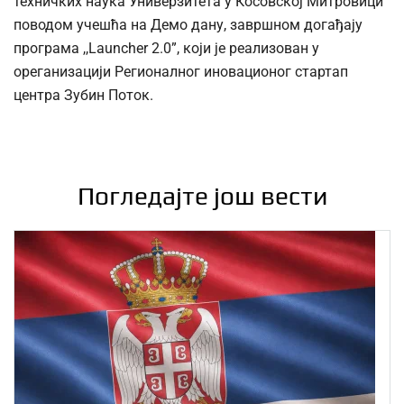
техничких наука Универзитета у Косовској Митровици
поводом учешћа на Демо дану, завршном догађају
програма ,,Launcher 2.0”, који је реализован у
ореганизацији Регионалног иновационог стартап
центра Зубин Поток.
Погледајте још вести