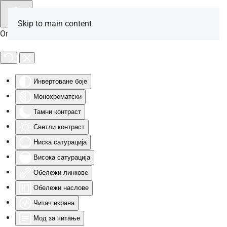
Skip to main content
Опције за особе са инвалидитетом
Инвертоване боје
Монохроматски
Тамни контраст
Светли контраст
Ниска сатурација
Висока сатурација
Обележи линкове
Обележи наслове
Читач екрана
Мод за читање