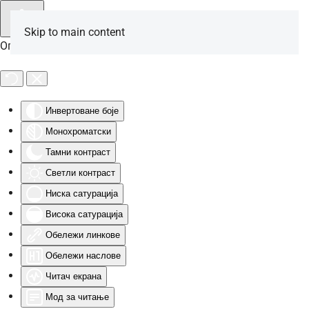
Skip to main content
Опције за особе са инвалидитетом
Инвертоване боје
Монохроматски
Тамни контраст
Светли контраст
Ниска сатурација
Висока сатурација
Обележи линкове
Обележи наслове
Читач екрана
Мод за читање