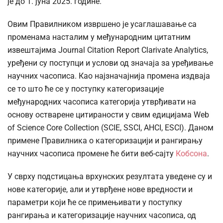
је до 1. јуна 2025. године.
Овим Правилником извршено је усаглашавање са
променама насталим у међународним цитатним
извештајима Journal Citation Report Clarivate Analytics,
уређени су поступци и услови од значаја за уређивање
научних часописа. Као најзначајнија промена издваја
се то што ће се у поступку категоризације
међународних часописа категорија утврђивати на
основу остварене цитираности у свим едицијама Web
of Science Core Collection (SCIE, SSCI, AHCI, ESCI). Даном
примене Правилника о категоризацији и рангирању
научних часописа промене ће бити веб-сајту
Кобсона
.
У сврху подстицања врхунских резултата уведене су и
нове категорије, али и утврђене нове вредности и
параметри који ће се примењивати у поступку
рангирања и категоризације научних часописа, од