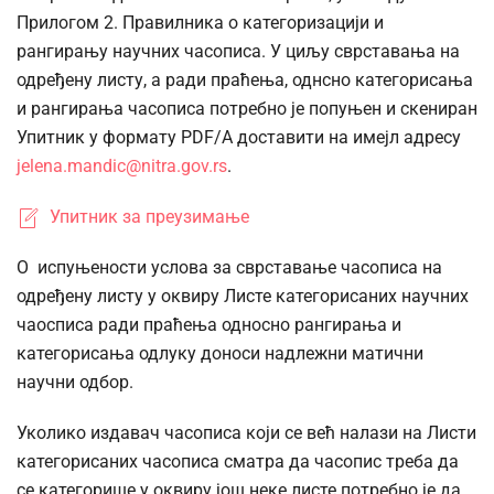
Прилогом 2. Правилника о категоризацији и
рангирању научних часописа. У циљу сврставања на
одређену листу, а ради праћења, однсно категорисања
и рангирања часописа потребно је попуњен и скениран
Упитник у формату PDF/А доставити на имејл адресу
jelena.mandic@nitra.gov.rs
.
Упитник за преузимање
О испуњености услова за сврставање часописа на
одређену листу у оквиру Листе категорисаних научних
чаосписа ради праћења односно рангирања и
категорисања одлуку доноси надлежни матични
научни одбор.
Уколико издавач часописа који се већ налази на Листи
категорисаних часописа сматра да часопис треба да
се категорише у оквиру још неке листе потребно је да