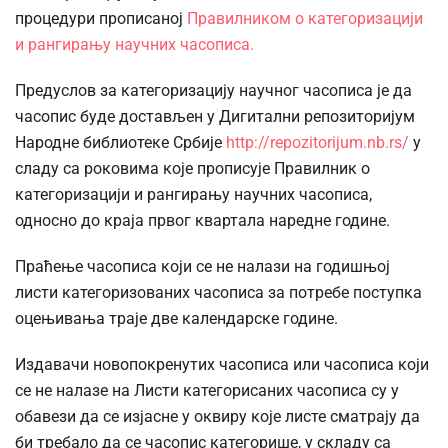
процедури прописаној
Правилником о категоризацији
и рангирању научних часописа.
Предуслов за категоризацију научног часописа је да
часопис буде достављен у Дигитални репозиторијум
Народне библиотеке Србије
http://repozitorijum.nb.rs/
у
сладу са роковима које прописује Правилник о
категоризацији и рангирању научних часописа,
односно до краја првог квартала наредне године.
Праћење часописа који се не налази на годишњој
листи категоризованих часописа за потребе поступка
оцењивања траје две календарске године.
Издавачи новопокренутих часописа или часописа који
се не налазе на Листи категорисаних часописа су у
обавези да се изјасне у оквиру које листе сматрају да
би требало да се часопис категорише, у складу са