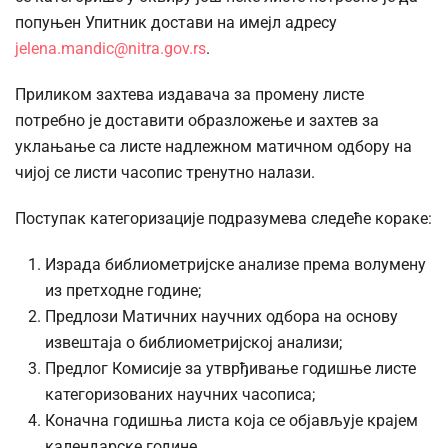
попуњен Упитник достави на имејл адресу
jelena.mandic@nitra.gov.rs
.
Приликом захтева издавача за промену листе
потребно је доставити образложење и захтев за
уклањање са листе надлежном матичном одбору на
чијој се листи часопис тренутно налази.
Поступак категоризације подразумева следеће кораке:
Израда библиометријске анализе према волумену
из претходне године;
Предлози Матичних научних одбора на основу
извештаја о библиометријској анализи;
Предлог Комисије за утврђивање годишње листе
категоризованих научних часописа;
Коначна годишња листа која се објављује крајем
календарске године.