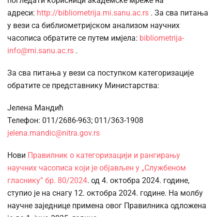
погледати корисници академске мреже на
адреси:
http://bibliometrija.mi.sanu.ac.rs
. За сва питања
у вези са библиометријском анализом научних
часописа обратите се путем имјела:
bibliometrija-
info@mi.sanu.ac.rs
.
За сва питања у вези са поступком категоризације
обратите се представнику Министарства:
Јелена Мандић
Телефон: 011/2686-963; 011/363-1908
jelena.mandic@nitra.gov.rs
Нови
Правилник о категоризацији и рангирању
научних часописа који је објављен у „Службеном
гласнику” бр. 80/2024
. од 4. октобра 2024. године,
ступио је на снагу 12. октобра 2024. године. На молбу
научне заједнице примена овог Правилника одложена