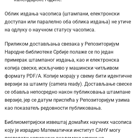
Облик издања часописа (штампани, електронски
доступан или паралелно оба облика издања) не утиче
на одлуку о научном статусу часописа.
Приликом достављања свезака у Репозиторијум
Народне библиотеке Србије полаже се по један
примерак штампаног издања, као и електронска
копија свеске, искључиво у машински читљивом
формату PDF/А. Копије морају у свему бити идентичне
верзији за штампу (camera ready). Достављање свеске
се обавља непосредно након публиковања штампане
верзије, јер се датум приспећа у Репозиторијум узима
као показатељ редовности публиковања.
Библиометријски извештај домаћих научних часописа
коју је израдио Математички институт САНУ могу