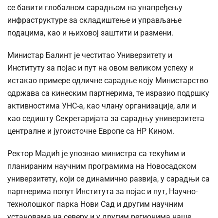
се бавити глобалном сарадњом на унапређењу
инфраструктуре за складиштење и управљање
подацима, као и њиховој заштити и размени.
Министар Балинт је честитао Универзитету и
Институту за појас и пут на овом великом успеху и
истакао примере одличне сарадње коју Министарство
одржава са кинеским партнерима, те изразио подршку
активностима УНС-а, као члану организације, али и
као седишту Секретаријата за сарадњу универзитета
централне и југоисточне Европе са НР Кином.
Ректор Мадић је упознао министра са текућим и
планираним научним програмима на Новосадском
универзитету, који се динамично развија, у сарадњи са
партнерима попут Института за појас и пут, Научно-
технолошког парка Нови Сад и другим научним
установама на северу и у другим регионима наше