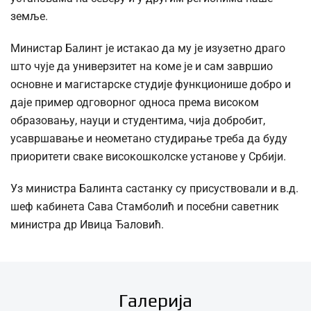
земље.
Министар Балинт је истакао да му је изузетно драго
што чује да универзитет на коме је и сам завршио
основне и магистарске студије функционише добро и
даје пример одговорног односа према високом
образовању, науци и студентима, чија добробит,
усавршавање и неометано студирање треба да буду
приоритети сваке високошколске установе у Србији.
Уз министра Балинта састанку су присуствовали и в.д.
шеф кабинета Сава Стамболић и посебни саветник
министра др Ивица Ђаловић.
Галерија