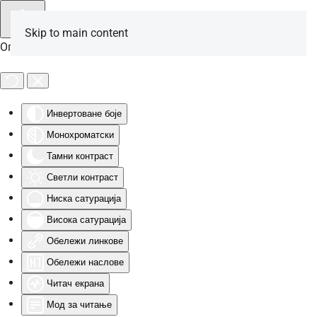
Skip to main content
Опције за особе са инвалидитетом
Инвертоване боје
Монохроматски
Тамни контраст
Светли контраст
Ниска сатурација
Висока сатурација
Обележи линкове
Обележи наслове
Читач екрана
Мод за читање