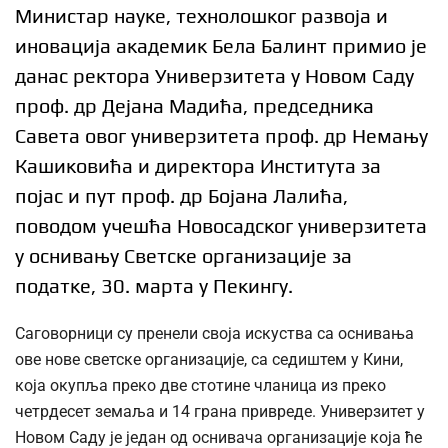
Министар науке, технолошког развоја и
иновација академик Бела Балинт примио је
данас ректора Универзитета у Новом Саду
проф. др Дејана Мадића, председника
Савета овог универзитета проф. др Немању
Кашиковића и директора Института за
појас и пут проф. др Бојана Лалића,
поводом учешћа Новосадског универзитета
у оснивању Светске организације за
податке, 30. марта у Пекингу.
Саговорници су пренели своја искуства са оснивања
ове нове светске организације, са седиштем у Кини,
која окупља преко две стотине чланица из преко
четрдесет земаља и 14 грана привреде. Универзитет у
Новом Саду је један од оснивача организације која ће