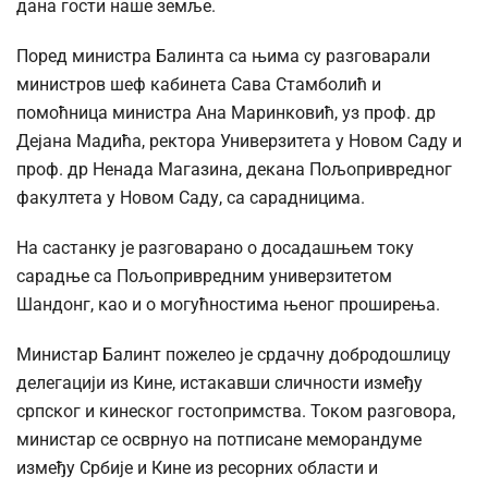
дана гости наше земље.
Поред министра Балинта са њима су разговарали
министров шеф кабинета Сава Стамболић и
помоћница министра Ана Маринковић, уз проф. др
Дејана Мадића, ректора Универзитета у Новом Саду и
проф. др Ненада Магазина, декана Пољопривредног
факултета у Новом Саду, са сарадницима.
На састанку је разговарано о досадашњем току
сарадње са Пољопривредним универзитетом
Шандонг, као и о могућностима њеног проширења.
Министар Балинт пожелео је срдачну добродошлицу
делегацији из Кине, истакавши сличности између
српског и кинеског гостопримства. Током разговора,
министар се осврнуо на потписане меморандуме
између Србије и Кине из ресорних области и