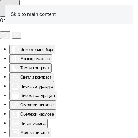
Skip to main content
Опције за особе са инвалидитетом
Инвертоване боје
Монохроматски
Тамни контраст
Светли контраст
Ниска сатурација
Висока сатурација
Обележи линкове
Обележи наслове
Читач екрана
Мод за читање