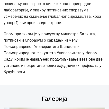
оснивању нове српско-кинеске пољопривредне
лабораторије, у оквиру потписаних споразума
усмерених на смањење глобалног сиромаштва, кроз
унапређење производње хране.
Овом приликом је, у присуству министра Балинта,
потписан и Споразум о сарадњи између
Пољопривреног Универзитета Шандонг и
Пољопривредног факултета Универзитета у Новом
Саду, којим је најављено продубљивање веза ове две
установе и покретање нових заједничких пројеката у
будућности.
Галерија