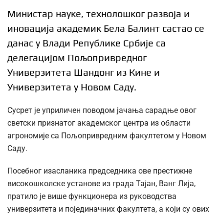
Министар науке, технолошког развоја и
иновација академик Бела Балинт састао се
данас у Влади Републике Србије са
делегацијом Пољопривредног
Универзитета Шандонг из Кине и
Универзитета у Новом Саду.
Сусрет је уприличен поводом јачања сарадње овог
светски признатог академског центра из области
агрономије са Пољопривредним факултетом у Новом
Саду.
Посебног изасланика председника ове престижне
високошколске установе из града Тајан, Ванг Лија,
пратило је више функционера из руководства
универзитета и појединачних факултета, а који су ових