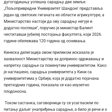
дугогодишњу успешну сарадњу две земље.
,,Пољопривредни Универзитет Шандонг представља
један од светских гиганата из области агрикултуре, а
Министарство настоји да ову сарадњу негује и
додатно поспеши", поручио је министар Балинт
честитавши јубилеј постојања факултета, који 2026.
године обележава 120 година од оснивања.
Кинеска делегација овом приликом исказала је
захвалност Министарству за допринос одржавању и
напретку сарадње са поменутим универзитетом. Како
је наглашено, сарадња универзитета у Кини са
универзитетима у Србији, која је додатно појачана
претходних година, показала се као изузетно
плодоносна.
Током састанка, саговорници су се усагласили по
питању даљег унапређења сарадње, а било је речи и о