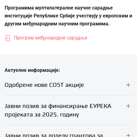
Програмима мултилатералне научне сарадње
институције Републике Србије учествују у европским и
другим међународним научним програмима.
Програм међународне сарадње
Актуелне информације:
Одобрене нове COST акције
Јавни позив за финансирање ЕУРЕКА
пројеката за 2025. годину
Јавни позив за доделу грантова за