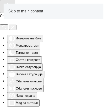
Skip to main content
Опције за особе са инвалидитетом
Инвертоване боје
Монохроматски
Тамни контраст
Светли контраст
Ниска сатурација
Висока сатурација
Обележи линкове
Обележи наслове
Читач екрана
Мод за читање