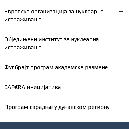
Европска организација за нуклеарна
истраживања
Обједињени институт за нуклеарна
истраживања
Фулбрајт програм академске размене
SAF€RA иницијатива
Програм сарадње у дунавском региону