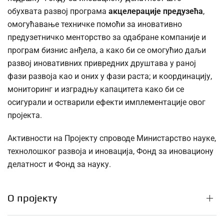
обухвата развој програма
акцелерације предузећа
,
омогућавање техничке помоћи за иновативно
предузетничко менторство за одабране компаније и
програм бизнис анђела, а како би се омогућио даљи
развој иновативних привредних друштава у раној
фази развоја као и оних у фази раста; и координацију,
мониторинг и изградњу капацитета како би се
осигурали и остварили ефекти имплементације овог
пројекта.
Активности на Пројекту спроводе Министарство науке,
технолошког развоја и иновација, Фонд за иновациону
делатност и Фонд за науку.
О пројекту