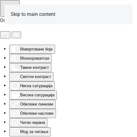
Skip to main content
Опције за особе са инвалидитетом
Инвертоване боје
Монохроматски
Тамни контраст
Светли контраст
Ниска сатурација
Висока сатурација
Обележи линкове
Обележи наслове
Читач екрана
Мод за читање