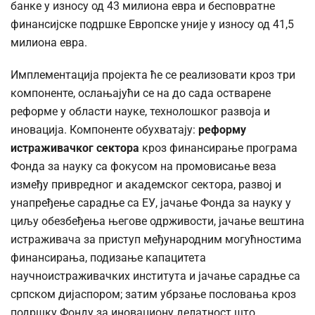
банке у износу од 43 милиона евра и бесповратне
финансијске подршке Европске уније у износу од 41,5
милиона евра.
Имплементација пројекта ће се реализовати кроз три
компоненте, ослањајући се на до сада остварене
реформе у области науке, технолошког развоја и
иновација. Компоненте обухватају:
реформу
истраживачког сектора
кроз финансирање програма
Фонда за науку са фокусом на промовисање веза
између привредног и академског сектора, развој и
унапређење сарадње са ЕУ, јачање Фонда за науку у
циљу обезбеђења његове одрживости, јачање вештина
истраживача за приступ међународним могућностима
финансирања, подизање капацитета
научноистраживачких института и јачање сарадње са
српском дијаспором; затим убрзање пословања кроз
подршку Фонду за иновациону делатност што