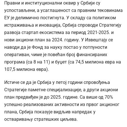
Правни и институционални оквир у Србији су
успостављени, а усаглашеност са правним тековинама
ЕУ је делимично постигнута. У складу са политиком
истраживања и иновација, Србија спроводи Стратегију
развоја стартап екосистема за период 2021-2025. и
нови акциони план за 2024. годину. У Извештају се
наводи да је Фонд за науку постао у потпуности
оперативан, чиме је повећан број финансираних
програма (са 8 на 11) и буџет (са 74,5 милиона евра на
107,5 милиона евра).
Истиче се да је Србија у петој години спровођења
Стратегије паметне специјализације, а други акциони
план предвиђен је до 2025. године. Са више од 70%
успешно реализованих активности из првог акционог
плана, Србија показује видљив напредак у
остваривању стратешких циљева.