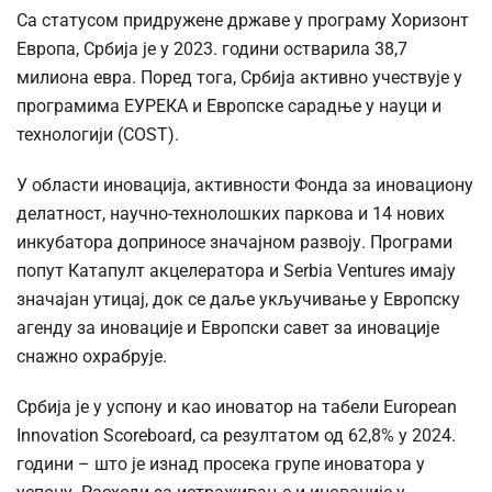
Са статусом придружене државе у програму Хоризонт
Европа, Србија је у 2023. години остварила 38,7
милиона евра. Поред тога, Србија активно учествује у
програмима ЕУРЕКА и Европске сарадње у науци и
технологији (COST).
У области иновација, активности Фонда за иновациону
делатност, научно-технолошких паркова и 14 нових
инкубатора доприносе значајном развоју. Програми
попут Катапулт акцелератора и Serbia Ventures имају
значајан утицај, док се даље укључивање у Европску
агенду за иновације и Европски савет за иновације
снажно охрабрује.
Србија је у успону и као иноватор на табели European
Innovation Scoreboard, са резултатом од 62,8% у 2024.
години – што је изнад просека групе иноватора у