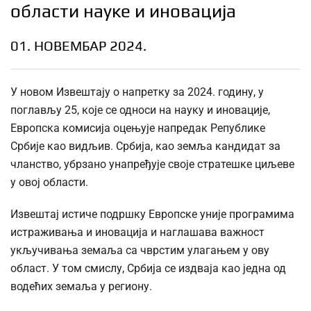
области науке и иновација
01. НОВЕМБАР 2024.
У новом Извештају о напретку за 2024. годину, у
поглављу 25, које се односи на науку и иновације,
Европска комисија оцењује напредак Републике
Србије као видљив. Србија, као земља кандидат за
чланство, убрзано унапређује своје стратешке циљеве
у овој области.
Извештај истиче подршку Европске уније програмима
истраживања и иновација и наглашава важност
укључивања земаља са чврстим улагањем у ову
област. У том смислу, Србија се издваја као једна од
водећих земаља у региону.