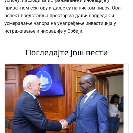
успону. Расходи за истраживање и иновације у
приватном сектору и даље су на ниском нивоу. Овај
аспект представља простор за даљи напредак и
усмеравање напора на унапређење инвестиција у
истраживање и иновације у Србији.
Погледајте још вести