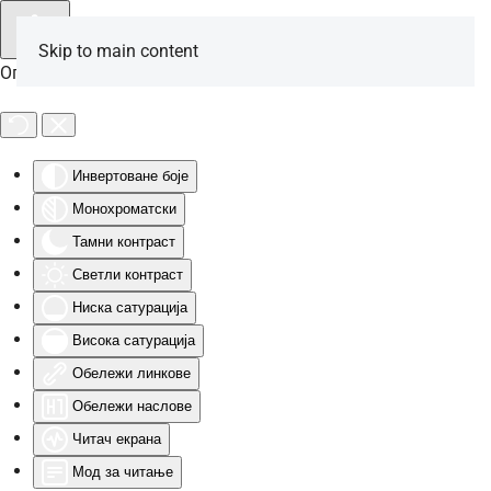
Skip to main content
Опције за особе са инвалидитетом
Инвертоване боје
Монохроматски
Тамни контраст
Светли контраст
Ниска сатурација
Висока сатурација
Обележи линкове
Обележи наслове
Читач екрана
Мод за читање