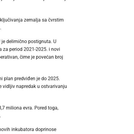
uključivanja zemalja sa čvrstim
.
U je delimično postignuta. U
ma za period 2021-2025. i novi
erativan, čime je povećan broj
oni plan predviđen je do 2025.
 vidljiv napredak u ostvarivanju
,7 miliona evra. Pored toga,
.
 novih inkubatora doprinose