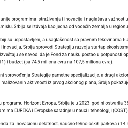
 unije programima istraživanja i inovacija i naglašava važnost 
mislu, Srbija se izdvaja kao jedna od vodećih zemalja u regionu
 Srbiji su uspostavljeni, a usaglašenost sa pravnim tekovinama E
 i inovacija, Srbija sprovodi Strategiju razvoja startap ekosiste
 Izveštaju se navodi da je Fond za nauku postao u potpunosti op
1) i budžet (sa 74,5 miliona evra na 107,5 miliona evra).
dini sprovođenja Strategije pametne specijalizacije, a drugi akci
realizovanih aktivnosti iz prvog akcionog plana, Srbija pokazuje
 programu Horizont Evropa, Srbija je u 2023. godini ostvarila 38
ramima EUREKA i Evropske saradnje u nauci i tehnologiji (COST)
 Fonda za inovacionu delatnost, naučno-tehnoloških parkova i 14