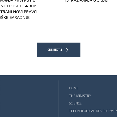
IVANJA PRVI PUT U
ISTRAŽIVANJA U SRBIJI
NOJ POSETI SRBIJI:
TRANI NOVI PRAVCI
EŠKE SARADNJE
СВЕ ВЕСТИ
HOME
THE MINISTRY
SCIENCE
TECHNOLOGICAL DEVELOPME