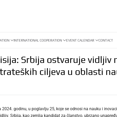
ATION
INTERNATIONAL COOPERATION
EVENT CALENDAR
CONTACT
ija: Srbija ostvaruje vidljiv
rateških ciljeva u oblasti na
 2024. godinu, u poglavlju 25, koje se odnosi na nauku i inovaci
dljiv. Srbija, kao zemlja kandidat za članstvo, ubrzano unapređuj