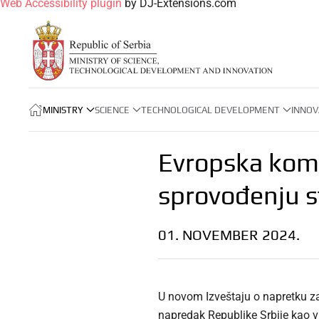
Web Accessibility plugin
by DJ-Extensions.com
MINISTRY
SCIENCE
TECHNOLOGICAL DEVELOPMENT
INNOV
Evropska komis
sprovođenju st
01. NOVEMBER 2024.
U novom Izveštaju o napretku za
napredak Republike Srbije kao vi