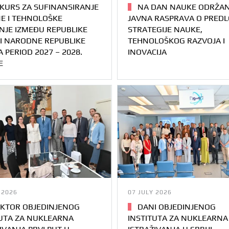
URS ZA SUFINANSIRANJE
NA DAN NAUKE ODRŽA
E I TEHNOLOŠKE
JAVNA RASPRAVA O PRED
NJE IZMEĐU REPUBLIKE
STRATEGIJE NAUKE,
 I NARODNE REPUBLIKE
TEHNOLOŠKOG RAZVOJA I
A PERIOD 2027 – 2028.
INOVACIJA
E
 2026
07 JULY 2026
KTOR OBJEDINJENOG
DANI OBJEDINJENOG
TUTA ZA NUKLEARNA
INSTITUTA ZA NUKLEARNA