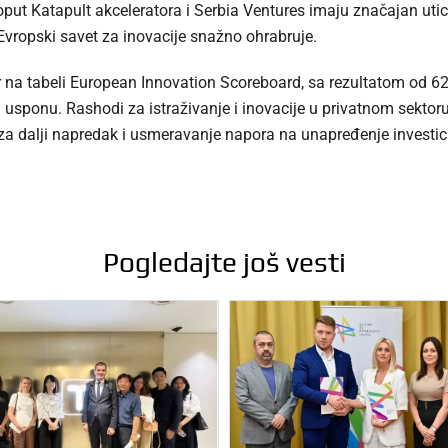
ut Katapult akceleratora i Serbia Ventures imaju značajan uticaj
Evropski savet za inovacije snažno ohrabruje.
r na tabeli European Innovation Scoreboard, sa rezultatom od 62
usponu. Rashodi za istraživanje i inovacije u privatnom sektoru
za dalji napredak i usmeravanje napora na unapređenje investicij
Pogledajte još vesti