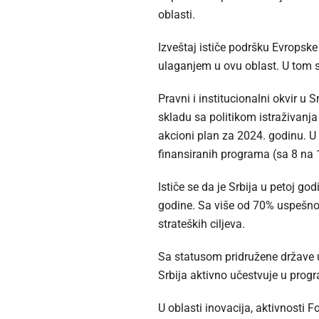
oblasti.
Izveštaj ističe podršku Evropske
ulaganjem u ovu oblast. U tom s
Pravni i institucionalni okvir u
skladu sa politikom istraživanja
akcioni plan za 2024. godinu. U
finansiranih programa (sa 8 na 1
Ističe se da je Srbija u petoj go
godine. Sa više od 70% uspešno 
strateških ciljeva.
Sa statusom pridružene države u
Srbija aktivno učestvuje u prog
U oblasti inovacija, aktivnosti