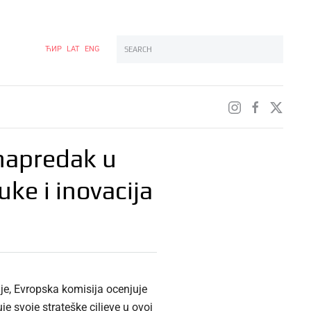
ЋИР
LAT
ENG
Type 2 or more characters for results.
 napredak u
uke i inovacija
je, Evropska komisija ocenjuje
e svoje strateške ciljeve u ovoj