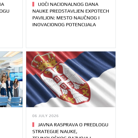
NA
UOČI NACIONALNOG DANA
LOGU
NAUKE PREDSTAVLJEN EXPOTECH
PAVILJON: MESTO NAUČNOG I
INOVACIONOG POTENCIJALA
06 JULY 2026
JAVNA RASPRAVA O PREDLOGU
STRATEGIJE NAUKE,