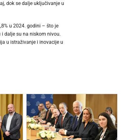
, dok se dalje uključivanje u
,8% u 2024. godini – što je
 i dalje su na niskom nivou.
a u istraživanje i inovacije u