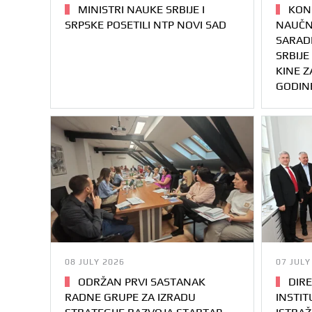
MINISTRI NAUKE SRBIJE I
KONK
SRPSKE POSETILI NTP NOVI SAD
NAUČN
SARAD
SRBIJE
KINE Z
GODIN
08 JULY 2026
07 JULY
ODRŽAN PRVI SASTANAK
DIRE
RADNE GRUPE ZA IZRADU
INSTI