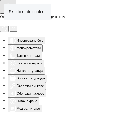
Skip to main content
Опције за особе са инвалидитетом
Инвертоване боје
Монохроматски
Тамни контраст
Светли контраст
Ниска сатурација
Висока сатурација
Обележи линкове
Обележи наслове
Читач екрана
Мод за читање