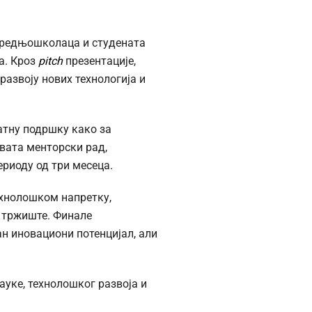
 средњошколаца и студената
а. Кроз
pitch
презентације,
развоју нових технологија и
датну подршку како за
хвата менторски рад,
риоду од три месеца.
ехнолошком напретку,
о тржиште. Финале
ан иновациони потенцијал, али
уке, технолошког развоја и