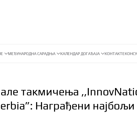
ЈЕ
МЕЂУНАРОДНА САРАДЊА
КАЛЕНДАР ДОГАЂАЈА
КОНТАКТ
ЕКОНСУ
ле такмичења ,,InnovNati
Serbia”: Награђени најбољи