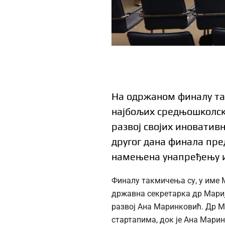
На одржаном финалу так
најбољих средњошколски
развој својих иновативн
другог дана финала пре
намењена унапређењу и
Финалу такмичења су, у име 
државна секретарка др Мариј
развој Ана Маринковић. Др М
стартапима, док је Ана Мари