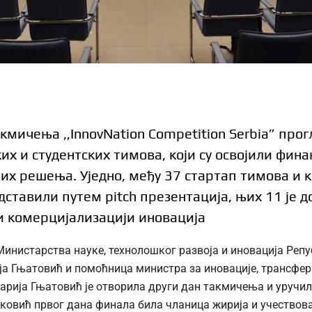
мичења ,,InnovNation Competition Serbia” прог
х и студентских тимова, који су освојили фина
их решења. Уједно, међу 37 стартап тимова и к
дставили путем pitch презентација, њих 11 је 
 комерцијализацији иновација
Министарства науке, технолошког развоја и иновација Репу
а Гњатовић и помоћница министра за иновације, трансфер 
арија Гњатовић је отворила други дан такмичења и уручи
нковић првог дана финала била чланица жирија и учествов