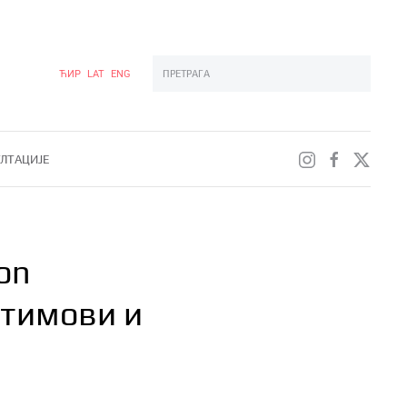
ЋИР
LAT
ENG
Type 2 or more characters for results.
ЛТАЦИЈЕ
on
 тимови и