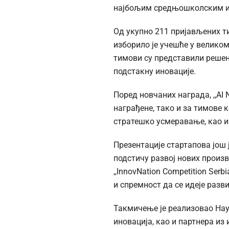
најбољим средњошколским и
Од укупно 211 пријављених т
изборило је учешће у великом
тимови су представили решења
подстакну иновације.
Поред новчаних награда, ,,AI 
награђене, тако и за тимове 
стратешко усмеравање, као и
Презентације стартапова још
подстичу развој нових произв
,,InnovNation Competition Se
и спремност да се идеје разв
Такмичење је реализовао Нау
иновација, као и партнера из