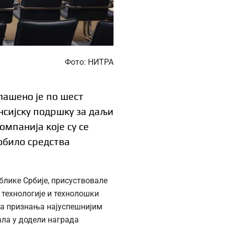
Фото: НИТРА
лашено је по шест
нсијску подршку за даљи
омпанија које су се
добило средства
блике Србије, присуствовале
технологије и технолошки
ла признања најуспешнијим
ала у додели награда