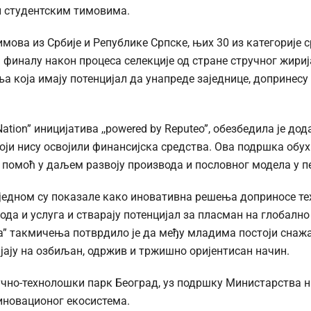
 студентским тимовима.
имова из Србије и Републике Српске, њих 30 из категорије
 финалу након процеса селекције од стране стручног жириј
 која имају потенцијал да унапреде заједнице, допринесу 
Nation” иницијатива ,,powered by Reputeo”, обезбедила је до
који нису освојили финансијска средства. Ова подршка обу
 помоћ у даљем развоју производа и пословног модела у пе
 једном су показале како иновативна решења доприносе т
ода и услуга и стварају потенцијал за пласман на глобалн
rbia” такмичења потврдило је да међу младима постоји снаж
ијају на озбиљан, одржив и тржишно оријентисан начин.
чно-технолошки парк Београд, уз подршку Министарства на
 иновационог екосистема.