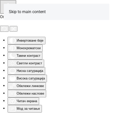
Skip to main content
Опције за особе са инвалидитетом
Инвертоване боје
Монохроматски
Тамни контраст
Светли контраст
Ниска сатурација
Висока сатурација
Обележи линкове
Обележи наслове
Читач екрана
Мод за читање