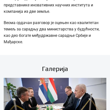
представнике иновативних научних института и
компанија из две земље.
Веома срдачан разговор је оцењен као квалитетан
темељ за сарадњу два министарства у будућности,
као део богате међудржавне сарадње Србије и
Мађарске.
Галерија