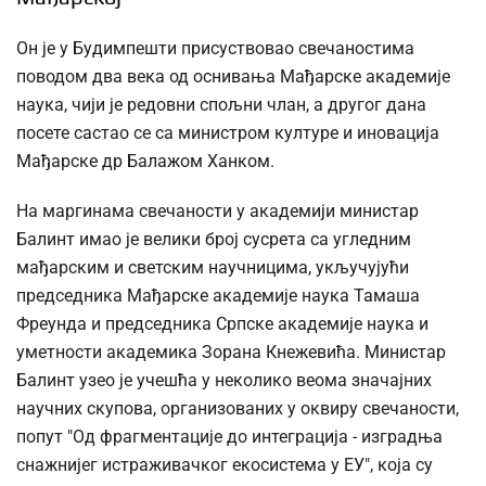
Он је у Будимпешти присуствовао свечаностима
поводом два века од оснивања Мађарске академије
наука, чији је редовни спољни члан, а другог дана
посете састао се са министром културе и иновација
Мађарске др Балажом Ханком.
На маргинама свечаности у академији министар
Балинт имао је велики број сусрета са угледним
мађарским и светским научницима, укључујући
председника Мађарске академије наука Тамаша
Фреунда и председника Српске академије наука и
уметности академика Зорана Кнежевића. Министар
Балинт узео је учешћа у неколико веома значајних
научних скупова, организованих у оквиру свечаности,
попут "Од фрагментације до интеграција - изградња
снажнијег истраживачког екосистема у ЕУ", која су