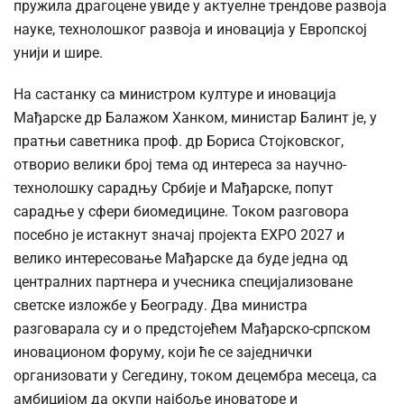
пружила драгоцене увиде у актуелне трендове развоја
науке, технолошког развоја и иновација у Европској
унији и шире.
На састанку са министром културе и иновација
Мађарске др Балажом Ханком, министар Балинт је, у
пратњи саветника проф. др Бориса Стојковског,
отворио велики број тема од интереса за научно-
технолошку сарадњу Србије и Мађарске, попут
сарадње у сфери биомедицине. Током разговора
посебно је истакнут значај пројекта ЕХРО 2027 и
велико интересовање Мађарске да буде једна од
централних партнера и учесника специјализоване
светске изложбе у Београду. Два министра
разговарала су и о предстојећем Мађарско-српском
иновационом форуму, који ће се заједнички
организовати у Сегедину, током децембра месеца, са
амбицијом да окупи најбоље иноваторе и