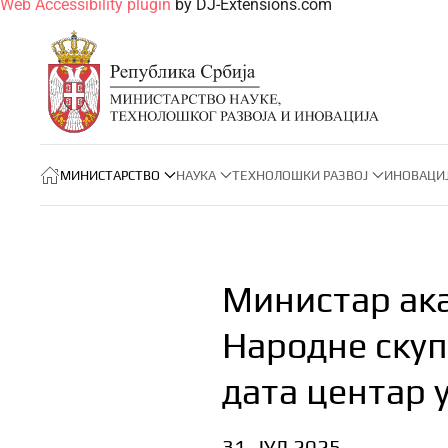
Web Accessibility plugin
by DJ-Extensions.com
МИНИСТАРСТВО
НАУКА
ТЕХНОЛОШКИ РАЗВОЈ
ИНОВАЦИ
Министар ак
Народне ску
дата центар 
31. ЈУЛ 2025.