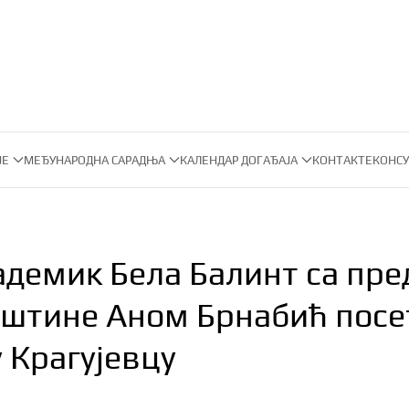
ЈЕ
МЕЂУНАРОДНА САРАДЊА
КАЛЕНДАР ДОГАЂАЈА
КОНТАКТ
ЕКОНСУ
адемик Бела Балинт са пр
пштине Аном Брнабић пос
у Крагујевцу