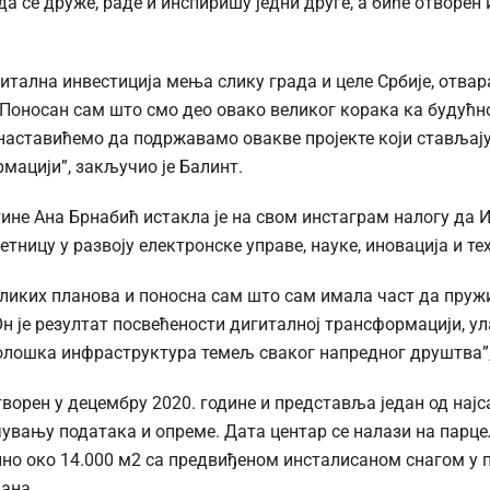
да се друже, раде и инспиришу једни друге, а биће отворен 
итална инвестиција мења слику града и целе Србије, отвар
„Поносан сам што смо део овако великог корака ка будућн
 наставићемо да подржавамо овакве пројекте који стављају
мацији”, закључио је Балинт.
не Ана Брнабић истакла је на свом инстаграм налогу да 
тницу у развоју електронске управе, науке, иновација и те
 великих планова и поносна сам што сам имала част да пру
Он је резултат посвећености дигиталној трансформацији, у
нолошка инфраструктура темељ сваког напредног друштва”,
отворен у децембру 2020. године и представља један од нај
 чувању података и опреме. Дата центар се налази на парц
упно око 14.000 м2 са предвиђеном инсталисаном снагом у 
ана.