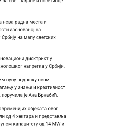
и за све грађане и посетиоце
а нова радна места и
ости заснованој на
 Србију на мапу светских
Иновациони дисктрикт у
хнолошког напретка у Србији.
жим пуну подршку овом
лагању у знање и креативност
 поручила је Ана Брнабић.
савременијих објеката овог
ели од 4 хектара и представља
пуном капацитету од 14 МW и