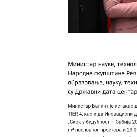
Министар науке, технол
Народне скупштине Репу
образовање, науку, те
су Државни дата центар
Министар Балинт је истакао 
TIER 4, као и да Иновациони 
„Скок у будућност – Србија 2
m² пословног простора и 23.00