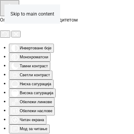
Skip to main content
Опције за особе са инвалидитетом
Инвертоване боје
Монохроматски
Тамни контраст
Светли контраст
Ниска сатурација
Висока сатурација
Обележи линкове
Обележи наслове
Читач екрана
Мод за читање