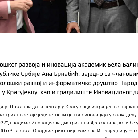
ошког развоја и иновација академик Бела Бали
блике Србије Ана Брнабић, заједно са чланови
хнолошки развој и информатичко друштво Наро
 у Крагујевцу, као и градилиште Иновационог д
да је Државни дата центар у Крагујевцу изграђен по најв
дистрикт постаје јединствени центар иновација у овом делу
027“, градимо Иновациони дистрикт на 4,5 хектара, који ће 
0 m² гаража. Овај дистрикт није само за ИТ заједницу – то