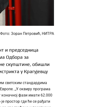
Фото: Зоран Петровић, НИТРА
нт и председница
ма Одбора за
дне скупштине, обишли
истрикта у Крагујевцу
ишим светским стандардима
 Европе. „У оквиру програма
у коначној фази имати 62.000
 је простор где ће се рађати