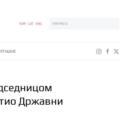
ЋИР
LAT
ENG
Type 2 or more characters for results.
ЛТАЦИЈЕ
едседницом
етио Државни