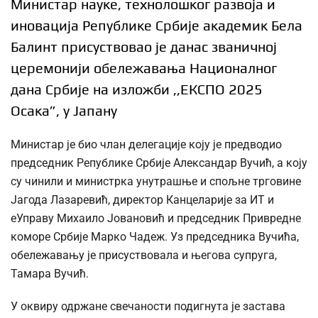
Министар науке, технолошког развоја и
иновација Републике Србије академик Бела
Балинт присуствовао је данас званичној
церемонији обележавања Националног
дана Србије на изложби ,,ЕКСПО 2025
Осака”, у Јапану
Министар је био члан делегације коју је предводио
председник Републике Србије Александар Вучић, а коју
су чинили и министрка унутрашње и спољне трговине
Јагода Лазаревић, директор Канцеларије за ИТ и
еУправу Михаило Јовановић и председник Привредне
коморе Србије Марко Чадеж. Уз председника Вучића,
обележавању је присуствовала и његова супруга,
Тамара Вучић.
У оквиру одржане свечаности подигнута је застава