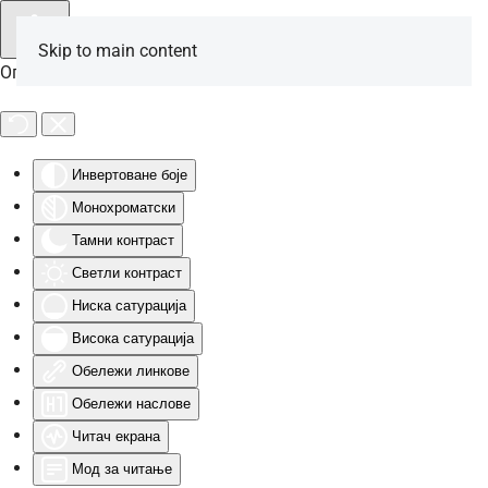
Skip to main content
Опције за особе са инвалидитетом
Инвертоване боје
Монохроматски
Тамни контраст
Светли контраст
Ниска сатурација
Висока сатурација
Обележи линкове
Обележи наслове
Читач екрана
Мод за читање