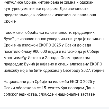
Републике Србије, интонирана је химна и одржан
културно-уметнички програм. Део свечаности
представљао је и обилазак изложбеног павиљона
Србије.
Током свог обраћања на свечаности, председник
Вучић је изразио понос услед чињенице да је павиљон
Србије на изложби ЕКСПО 2025 у Осаки до сада
посетило близу 900.000 људи и нагасио да је Србије
мост између Истока и Запада. Овом приликом,
председик Вучић је најавио и специјализовану ЕКСПО
изложбу која ће бити одржана у Београду 2027. године.
Национални дан Србије на изложби ЕКСПО 2025 у
Осаки обележава се 15. септембра поводом Дана
српског јединства, слободе и националне заставе.