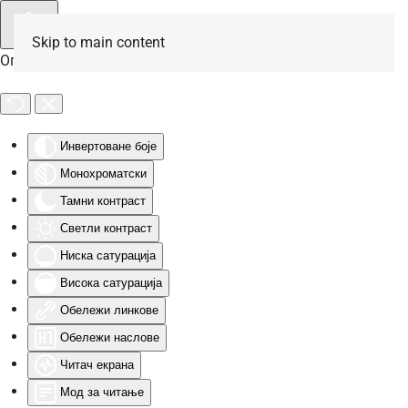
Skip to main content
Опције за особе са инвалидитетом
Инвертоване боје
Монохроматски
Тамни контраст
Светли контраст
Ниска сатурација
Висока сатурација
Обележи линкове
Обележи наслове
Читач екрана
Мод за читање