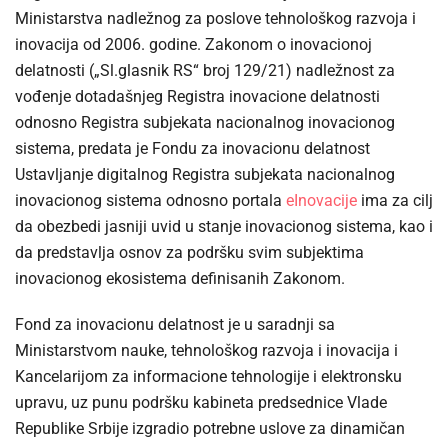
Ministarstva nadležnog za poslove tehnološkog razvoja i
inovacija od 2006. godine. Zakonom o inovacionoj
delatnosti („Sl.glasnik RS“ broj 129/21) nadležnost za
vođenje dotadašnjeg Registra inovacione delatnosti
odnosno Registra subjekata nacionalnog inovacionog
sistema, predata je Fondu za inovacionu delatnost
Ustavljanje digitalnog Registra subjekata nacionalnog
inovacionog sistema odnosno portala
eInovacije
ima za cilj
da obezbedi jasniji uvid u stanje inovacionog sistema, kao i
da predstavlja osnov za podršku svim subjektima
inovacionog ekosistema definisanih Zakonom.
Fond za inovacionu delatnost je u saradnji sa
Ministarstvom nauke, tehnološkog razvoja i inovacija i
Kancelarijom za informacione tehnologije i elektronsku
upravu, uz punu podršku kabineta predsednice Vlade
Republike Srbije izgradio potrebne uslove za dinamičan