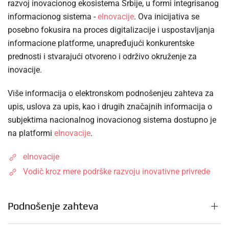
razvoj inovacionog ekosistema Srbije, u formi integrisanog
informacionog sistema -
eInovacije
. Ova inicijativa se
posebno fokusira na proces digitalizacije i uspostavljanja
informacione platforme, unapređujući konkurentske
prednosti i stvarajući otvoreno i održivo okruženje za
inovacije.
Više informacija o elektronskom podnošenjeu zahteva za
upis, uslova za upis, kao i drugih značajnih informacija o
subjektima nacionalnog inovacionog sistema dostupno je
na platformi
eInovacije
.
eInovacije
Vodič kroz mere podrške razvoju inovativne privrede
Podnošenje zahteva