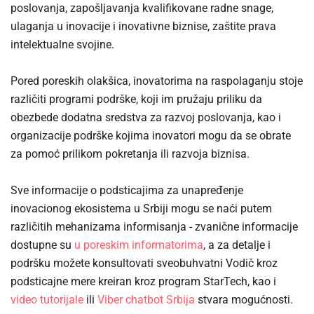
poslovanja, zapošljavanja kvalifikovane radne snage,
ulaganja u inovacije i inovativne biznise, zaštite prava
intelektualne svojine.
Pored poreskih olakšica, inovatorima na raspolaganju stoje
različiti programi podrške, koji im pružaju priliku da
obezbede dodatna sredstva za razvoj poslovanja, kao i
organizacije podrške kojima inovatori mogu da se obrate
za pomoć prilikom pokretanja ili razvoja biznisa.
Sve informacije o podsticajima za unapređenje
inovacionog ekosistema u Srbiji mogu se naći putem
različitih mehanizama informisanja - zvanične informacije
dostupne su
u poreskim informatorima
, a za detalje i
podršku možete konsultovati sveobuhvatni Vodič kroz
podsticajne mere kreiran kroz program StarTech, kao i
video tutorijale
ili
Viber chatbot Srbija
stvara mogućnosti.