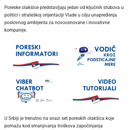
Poreske olakšice predstavljaju jedan od ključnih stubova u
politici i strateškoj orijentaciji Vlade u cilju unapređenja
poslovnog ambijenta za novoosnovane i inovativne
kompanije.
U Srbiji je trenutno na snazi set poreskih olakšica koje
pomažu kod smanjivanja troškova započinjanja