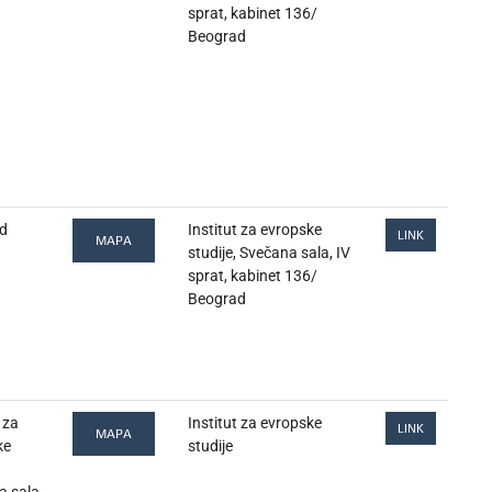
sprat, kabinet 136/
Beograd
d
Institut za evropske
LINK
MAPA
studije, Svečana sala, IV
sprat, kabinet 136/
Beograd
 za
Institut za evropske
LINK
MAPA
ke
studije
 sala,