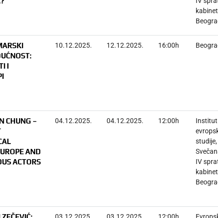
?“
IV spra
kabinet
Beogra
MARSKI
10.12.2025.
12.12.2025.
16:00h
Beogra
DUĆNOST:
I I
I
IN CHUNG –
04.12.2025.
04.12.2025.
12:00h
Institut
T
evrops
CAL
studije,
EUROPE AND
Svečana
OUS ACTORS
IV spra
kabinet
Beogra
ZEČEVIĆ:
03.12.2025.
03.12.2025.
12:00h
Evrops