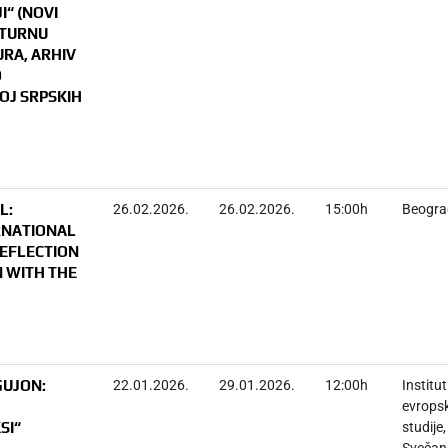
I“ (NOVI
LTURNU
RA, ARHIV
O
OJ SRPSKIH
L:
26.02.2026.
26.02.2026.
15:00h
Beogra
ERNATIONAL
REFLECTION
N WITH THE
GUJON:
22.01.2026.
29.01.2026.
12:00h
Institut
evrops
SI“
studije,
Svečana