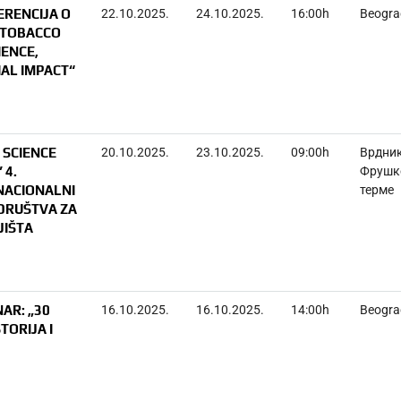
ERENCIJA O
22.10.2025.
24.10.2025.
16:00h
Beogra
„TOBACCO
IENCE,
AL IMPACT“
 SCIENCE
20.10.2025.
23.10.2025.
09:00h
Врдник
 4.
Фрушк
NACIONALNI
терме
DRUŠTVA ZA
JIŠTA
NAR: „30
16.10.2025.
16.10.2025.
14:00h
Beogra
TORIJA I