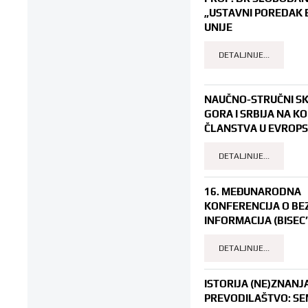
„USTAVNI POREDAK
UNIJE
DETALJNIJE...
NAUČNO-STRUČNI SK
GORA I SRBIJA NA K
ČLANSTVA U EVROPSK
DETALJNIJE...
16. MEĐUNARODNA
KONFERENCIJA O BE
INFORMACIJA (BISEC
DETALJNIJE...
ISTORIJA (NE)ZNANJA
PREVODILAŠTVO: SE