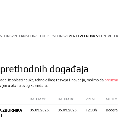
ATION
INTERNATIONAL COOPERATION
EVENT CALENDAR
CONTACT
EK
 prethodnih događaja
ađaj iz oblasti nauke, tehnološkog razvoja i inovacija, molimo da
preuzme
vljen u okviru ovog kalendara.
DATUM OD
DATUM DO
VREME
MESTO
A ZBORNIKA
05.03.2026.
05.03.2026.
12:00h
Beogra
I