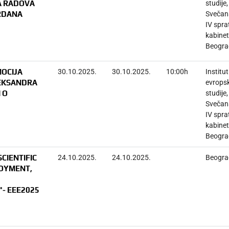
A RADOVA
studije,
ORDANA
Svečana
IV spra
kabinet
Beogra
MOCIJA
30.10.2025.
30.10.2025.
10:00h
Institut
LEKSANDRA
evrops
 O
studije,
Svečana
IV spra
kabinet
Beogra
SCIENTIFIC
24.10.2025.
24.10.2025.
Beogra
OYMENT,
- EEE2025