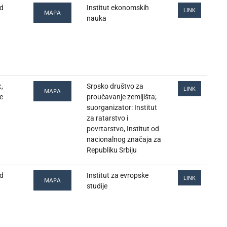
d
Institut ekonomskih
LINK
MAPA
nauka
,
Srpsko društvo za
LINK
MAPA
е
proučavanje zemljišta;
suorganizator: Institut
za ratarstvo i
povrtarstvo, Institut od
nacionalnog značaja za
Republiku Srbiju
d
Institut za evropske
LINK
MAPA
studije