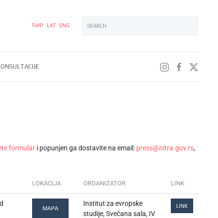
ЋИР
LAT
ENG
Type 2 or more characters for results.
ONSULTACIJE
te formular
i popunjen ga dostavite na email:
press@nitra.gov.rs
,
LOKACIJA
ORGANIZATOR
LINK
d
Institut za evropske
LINK
MAPA
studije, Svečana sala, IV