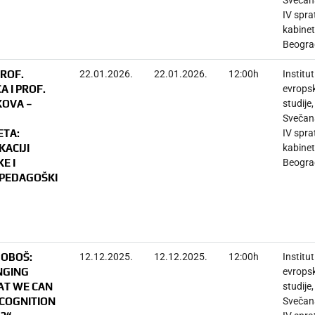
IV spra
kabinet
Beogra
PROF.
22.01.2026.
22.01.2026.
12:00h
Institut
 I PROF.
evrops
OVA –
studije,
Svečana
ETA:
IV spra
KACIJI
kabinet
E I
Beogra
 PEDAGOŠKI
DOBOŠ:
12.12.2025.
12.12.2025.
12:00h
Institut
NGING
evrops
AT WE CAN
studije,
COGNITION
Svečana