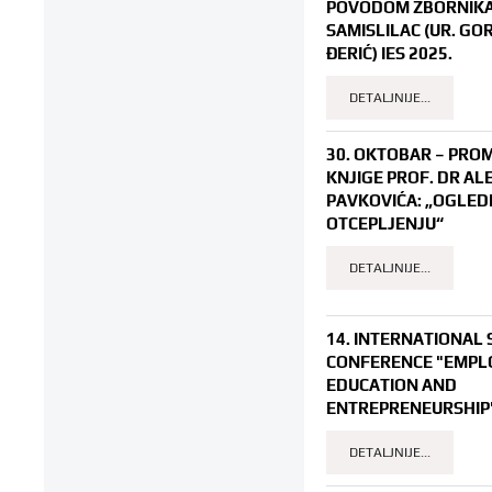
POVODOM ZBORNIK
SAMISLILAC (UR. G
ĐERIĆ) IES 2025.
DETALJNIJE...
30. OKTOBAR – PRO
KNJIGE PROF. DR A
PAVKOVIĆA: „OGLEDI
OTCEPLJENJU“
DETALJNIJE...
14. INTERNATIONAL 
CONFERENCE "EMPL
EDUCATION AND
ENTREPRENEURSHIP"
DETALJNIJE...