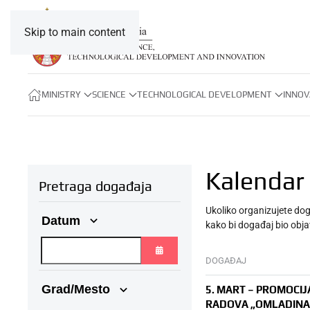
Skip to main content
MINISTRY
SCIENCE
TECHNOLOGICAL DEVELOPMENT
INNOV
Kalendar
Pretraga događaja
Ukoliko organizujete dog
Datum
kako bi događaj bio obja
DOGAĐAJ
OPEN THE CALENDAR
Grad/Mesto
5. MART – PROMOCIJ
RADOVA „OMLADINA 