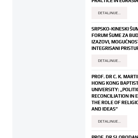
PRACTICE IN EURASIA
DETALJNIJE...
SRPSKO-KINESKI ŠU
FORUM ŠUME ZA BU
IZAZOVI, MOGUĆNOST
INTEGRISANI PRISTUP
DETALJNIJE...
PROF. DR C. K. MART
HONG KONG BAPTIS
UNIVERSITY: „POLITI
RECONCILIATION IN 
THE ROLE OF RELIGI
AND IDEAS“
DETALJNIJE...
PROF. DR SLOBODAN 