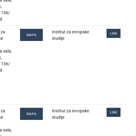
t,
 136/
d
 za
Institut za evropske
LINK
MAPA
ke
studije
 sala,
t,
 136/
d
 za
Institut za evropske
LINK
MAPA
ke
studije
 sala,