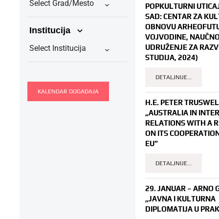
Select Grad/Mesto
POPKULTURNI UTICAJ
SAD: CENTAR ZA KU
OBNOVU ARHEOFUTU
Institucija
VOJVODINE, NAUČN
UDRUŽENJE ZA RAZV
Select Institucija
STUDIJA, 2024)
DETALJNIJE...
KALENDAR DOGAĐAJA
H.E. PETER TRUSWEL
„AUSTRALIA IN INT
RELATIONS WITH A 
ON ITS COOPERATIO
EU”
DETALJNIJE...
29. JANUAR – ARNO 
„JAVNA I KULTURNA
DIPLOMATIJA U PRAK