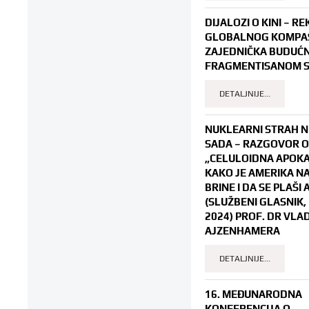
DIJALOZI O KINI – R
GLOBALNOG KOMPASA
ZAJEDNIČKA BUDUĆ
FRAGMENTISANOM 
DETALJNIJE...
NUKLEARNI STRAH N
SADA – RAZGOVOR O 
„CELULOIDNA APOKA
KAKO JE AMERIKA N
BRINE I DA SE PLAŠI
(SLUŽBENI GLASNIK
2024) PROF. DR VLA
AJZENHAMERA
DETALJNIJE...
16. MEĐUNARODNA
KONFERENCIJA O