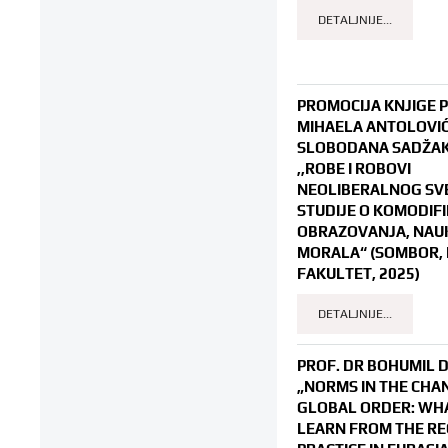
DETALJNIJE...
PROMOCIJA KNJIGE 
MIHAELA ANTOLOVIĆA
SLOBODANA SADŽAK
,,ROBE I ROBOVI
NEOLIBERALNOG SV
STUDIJE O KOMODIFI
OBRAZOVANJA, NAUK
MORALA“ (SOMBOR,
FAKULTET, 2025)
DETALJNIJE...
PROF. DR BOHUMIL 
„NORMS IN THE CHA
GLOBAL ORDER: WH
LEARN FROM THE RE