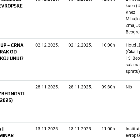
 EVROPSKE
kuća (
Knez
Mihajlo
Zmaj Jo
Beogra
UP – CRNA
02.12.2025.
02.12.2025.
10:00h
Hotel ,
ORAK OD
(Čika L
OJ UNIJI?
13, Beo
sala na
spratu)
28.11.2025.
28.11.2025.
09:30h
Niš
ZBEDNOSTI
’2025)
 I
13.11.2025.
13.11.2025.
11:00h
Institut
MINAR
evrops