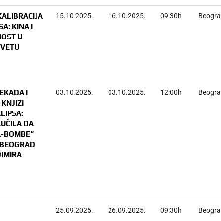
EKALIBRACIJA
15.10.2025.
16.10.2025.
09:30h
Beogra
: KINA I
NOST U
SVETU
EKADA I
03.10.2025.
03.10.2025.
12:00h
Beogra
KNJIZI
LIPSA:
AUČILA DA
 A-BOMBE“
, BEOGRAD
DIMIRA
25.09.2025.
26.09.2025.
09:30h
Beogra