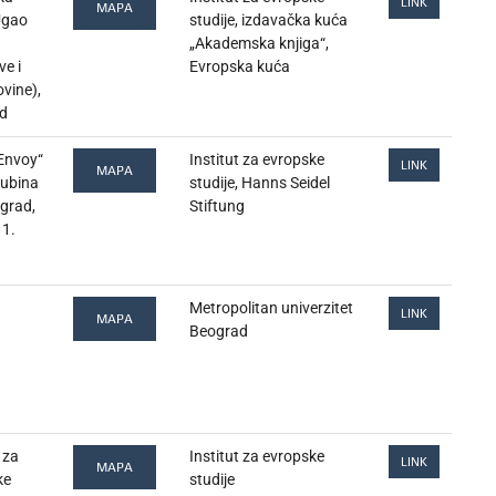
LINK
MAPA
Ugao
studije, izdavačka kuća
„Akademska knjiga“,
ve i
Evropska kuća
vine),
d
,Envoy“
Institut za evropske
LINK
MAPA
jubina
studije, Hanns Seidel
grad,
Stiftung
 1.
Metropolitan univerzitet
LINK
MAPA
Beograd
 za
Institut za evropske
LINK
MAPA
ke
studije