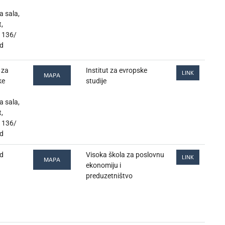
 sala,
t,
 136/
d
 za
Institut za evropske
LINK
MAPA
ke
studije
 sala,
t,
 136/
d
d
Visoka škola za poslovnu
LINK
MAPA
ekonomiju i
preduzetništvo