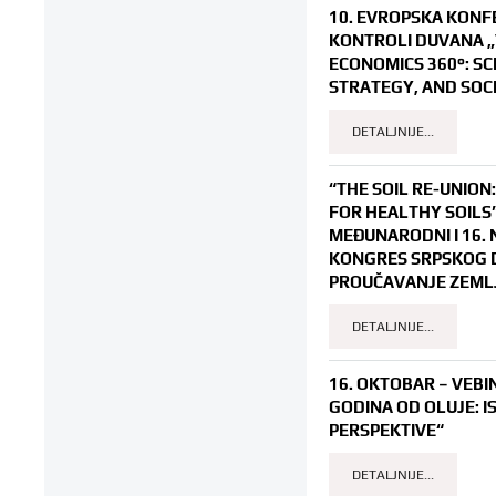
10. EVROPSKA KONF
KONTROLI DUVANA 
ECONOMICS 360°: SC
STRATEGY, AND SOCI
DETALJNIJE...
“THE SOIL RE-UNION:
FOR HEALTHY SOILS”
MEĐUNARODNI I 16. 
KONGRES SRPSKOG 
PROUČAVANJE ZEML
DETALJNIJE...
16. OKTOBAR – VEBI
GODINA OD OLUJE: IS
PERSPEKTIVE“
DETALJNIJE...