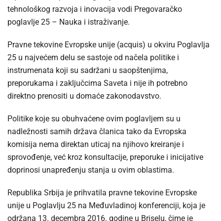
tehnološkog razvoja i inovacija vodi Pregovaračko
poglavlje 25 – Nauka i istraživanje.
Pravne tekovine Evropske unije (acquis) u okviru Poglavlja
25 u najvećem delu se sastoje od načela politike i
instrumenata koji su sadržani u saopštenjima,
preporukama i zaključcima Saveta i nije ih potrebno
direktno prenositi u domaće zakonodavstvo.
Politike koje su obuhvaćene ovim poglavljem su u
nadležnosti samih država članica tako da Evropska
komisija nema direktan uticaj na njihovo kreiranje i
sprovođenje, već kroz konsultacije, preporuke i inicijative
doprinosi unapređenju stanja u ovim oblastima.
Republika Srbija je prihvatila pravne tekovine Evropske
unije u Poglavlju 25 na Međuvladinoj konferenciji, koja je
održana 13. decembra 2016. godine u Briselu, čime je