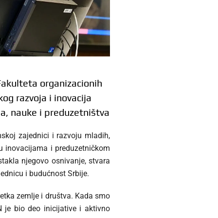
akulteta organizacionih
og razvoja i inovacija
a, nauke i preduzetništva
koj zajednici i razvoju mladih,
u inovacijama i preduzetničkom
stakla njegovo osnivanje, stvara
jednicu i budućnost Srbije.
retka zemlje i društva. Kada smo
e bio deo inicijative i aktivno