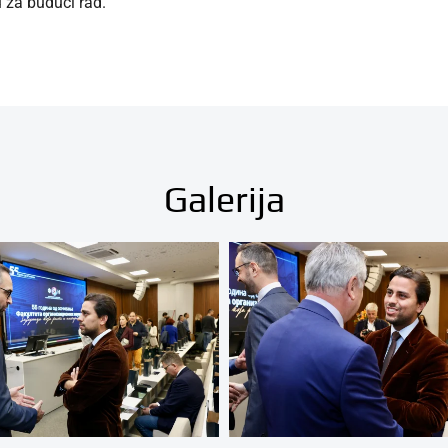
 za budući rad.
Galerija