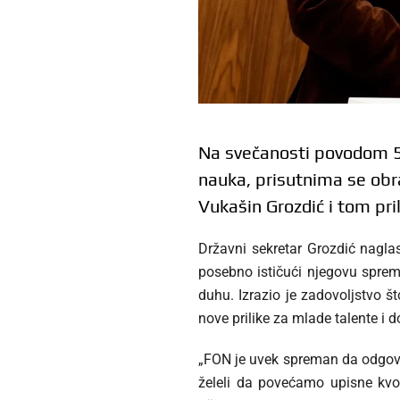
Na svečanosti povodom 55
nauka, prisutnima se obra
Vukašin Grozdić i tom pr
Državni sekretar Grozdić nagla
posebno ističući njegovu spre
duhu. Izrazio je zadovoljstvo š
nove prilike za mlade talente i 
„FON je uvek spreman da odgovor
želeli da povećamo upisne kvot