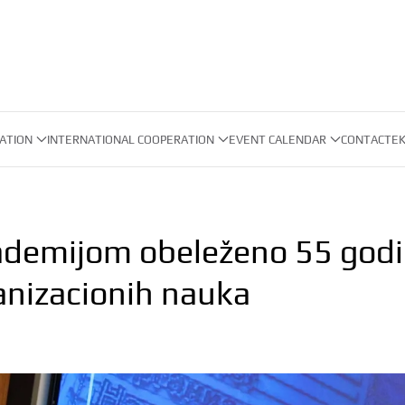
ATION
INTERNATIONAL COOPERATION
EVENT CALENDAR
CONTACT
EK
demijom obeleženo 55 godi
anizacionih nauka