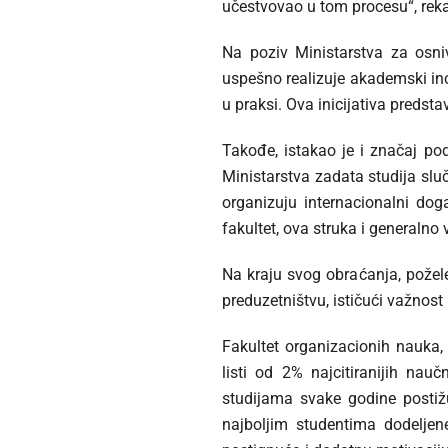
učestvovao u tom procesu“, reka
Na poziv Ministarstva za osni
uspešno realizuje akademski inov
u praksi. Ova inicijativa predsta
Takođe, istakao je i značaj pod
Ministarstva zadata studija sl
organizuju internacionalni dog
fakultet, ova struka i generalno
Na kraju svog obraćanja, požel
preduzetništvu, ističući važnost
Fakultet organizacionih nauka,
listi od 2% najcitiranijih na
studijama svake godine postižu
najboljim studentima dodelje