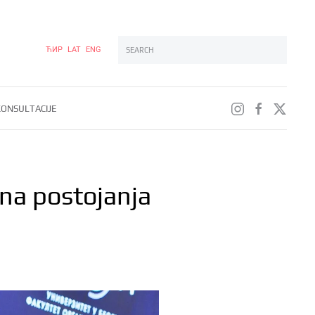
ЋИР
LAT
ENG
Type 2 or more characters for results.
ONSULTACIJE
na postojanja