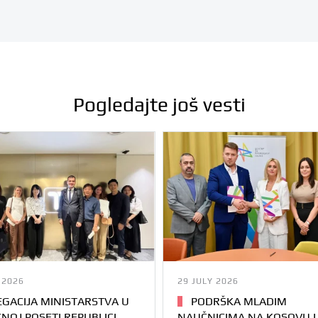
Pogledajte još vesti
 2026
29 JULY 2026
GACIJA MINISTARSTVA U
PODRŠKA MLADIM
NOJ POSETI REPUBLICI
NAUČNICIMA NA KOSOVU I