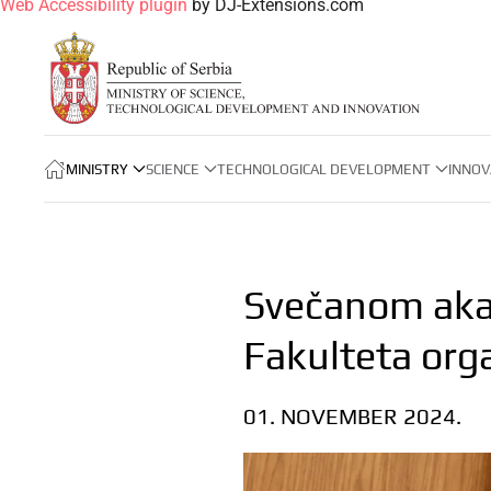
Web Accessibility plugin
by DJ-Extensions.com
MINISTRY
SCIENCE
TECHNOLOGICAL DEVELOPMENT
INNOV
Svečanom aka
Fakulteta org
01. NOVEMBER 2024.