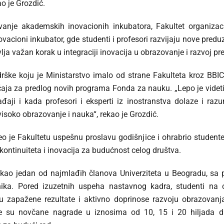
o je Grozdić.
vanje akademskih inovacionih inkubatora, Fakultet organiz
acioni inkubator, gde studenti i profesori razvijaju nove preduz
vlja važan korak u integraciji inovacija u obrazovanje i razvoj pre
rške koju je Ministarstvo imalo od strane Fakulteta kroz BBICC
učaja za predlog novih programa Fonda za nauku. „Lepo je videt
ađaji i kada profesori i eksperti iz inostranstva dolaze i ra
 visoko obrazovanje i nauka“, rekao je Grozdić.
eo je Fakultetu uspešnu proslavu godišnjice i ohrabrio student
 kontinuiteta i inovacija za budućnost celog društva.
 kao jedan od najmlađih članova Univerziteta u Beogradu, sa 
učnika. Pored izuzetnih uspeha nastavnog kadra, studenti na
 zapažene rezultate i aktivno doprinose razvoju obrazovanja
ne su novčane nagrade u iznosima od 10, 15 i 20 hiljada di