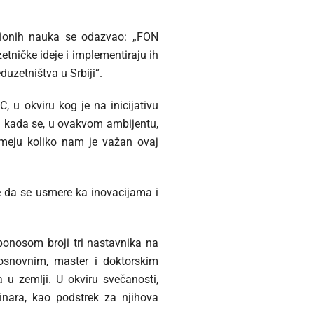
acionih nauka se odazvao: „FON
etničke ideje i implementiraju ih
duzetništva u Srbiji“.
, u okviru kog je na inicijativu
i kada se, u ovakvom ambijentu,
zumeju koliko nam je važan ovaj
e da se usmere ka inovacijama i
ponosom broji tri nastavnika na
 osnovnim, master i doktorskim
 u zemlji. U okviru svečanosti,
nara, kao podstrek za njihova