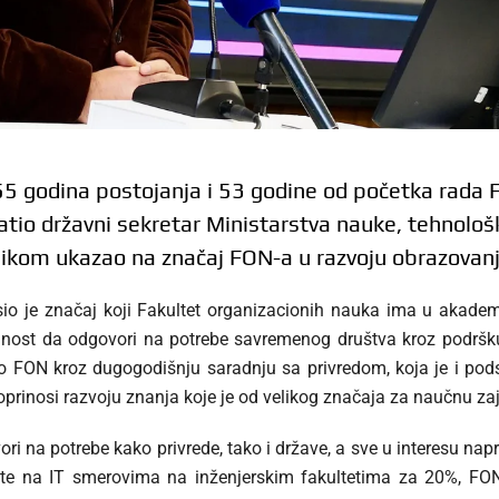
 godina postojanja i 53 godine od početka rada F
tio državni sekretar Ministarstva nauke, tehnološk
ilikom ukazao na značaj FON-a u razvoju obrazovanj
sio je značaj koji Fakultet organizacionih nauka ima u akadems
mnost da odgovori na potrebe savremenog društva kroz podršk
to FON kroz dugogodišnju saradnju sa privredom, koja je i pod
doprinosi razvoju znanja koje je od velikog značaja za naučnu za
i na potrebe kako privrede, tako i države, a sve u interesu nap
e na IT smerovima na inženjerskim fakultetima za 20%, FON j