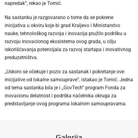
napredak”, rekao je Tomić.
Na sastanku je razgovarano o tome da se pokrene
inicijativa u okviru koje bi grad Kraljevo i Ministarstvo
nauke, tehnološkog razvoja i inovacija pružilo podršku u
razvoju inovacionog ekosistema ovog grada, u cilju
iskorišćavanja potencijala za razvoj startapa i inovativnog
preduzetništva.
,,Uskoro se očekuje i poziv za sastanak i pokretanje ove
inicijative od lokalne samouprave”, istakao je Tomić. Jedna
od tema sastanka bila je i ,,GovTech” program Fonda za
inovacionu delatnost i podrška načelnika okruga za
predstavljanje ovog programa lokalnim samoupravama.
Galerija