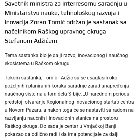
Savetnik ministra za interresornu saradnju u
Ministarstvu nauke, tehnološkog razvoja i
inovacija Zoran Tomić održao je sastanak sa
načelnikom Raškog upravnog okruga
Stefanom Adžićem
Tema sastanka bio je dalji razvoj inovacionog i naučnog
ekosistema u Raškom okrugu.
Tokom sastanka, Tomić i Adžić su se usaglasili oko
poželjnih i planiranih koraka saradnje zarad unapređenja
naučnog sistema u tom delu Srbije. ,,U narednom periodu
predstoji otvaranje Regionalnog inovacionog startap centra
u Novom Pazaru, a nakon toga će se nastaviti sa radom na
razvijanju naučnih i inovacionih stanica na prostoru
Raškog okruga. Do sada je centar u Vrnjačkoj Banji
pokazao da odlično radi i da ima potencijale za dalji