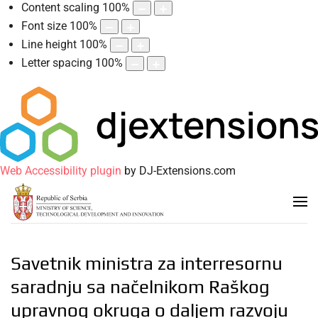
Content scaling
100
%
Font size
100
%
Line height
100
%
Letter spacing
100
%
Web Accessibility plugin
by DJ-Extensions.com
Savetnik ministra za interresornu
saradnju sa načelnikom Raškog
upravnog okruga o daljem razvoju