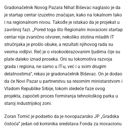
Gradonačelnik Novog Pazara Nihat Biševac naglasio je da
je startap centar izuzetno značajan, kako na lokalnom tako
i na regionalnom nivou. Takođe je istakao da je projekat u
završnoj fazi. „Pored toga što Regionalni inovacioni startap
centar nije zvanično otvoren, nekoliko stotina mladih IT
stručnjaka je prošlo obuke, a rezultati njihovog rada su
veoma vidljivi. Reč je o visokoobrazovanim ljudima čije su
plate daleko iznad proseka. Oni su lokomotiva razvoja
grada i regiona, ne samo u IT-u, već i u svim drugim
delatnostima“, rekao je gradonačelnik Biševac. On je dodao
da će Novi Pazar u partnerstvu sa resornim ministarstvom i
Vladom Republike Srbije, tokom sledeće faze ovog
projekta, započeti proces formiranja tehnološkog parka u
staroj industrijskoj zoni.
Zoran Tomić je podsetio da je novopazarsko JP „Gradska
čistoća” jedan od korisnika sredstava Fonda za inovacionu