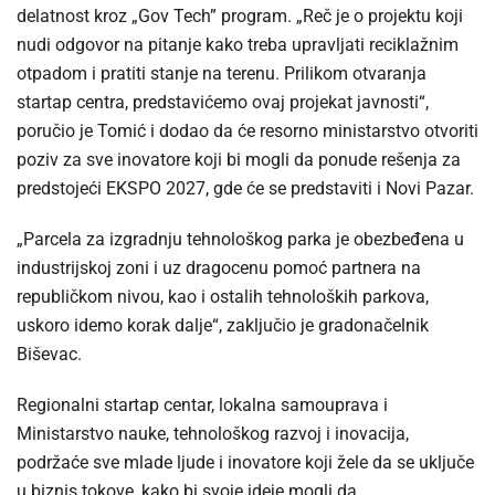
delatnost kroz „Gov Tech” program. „Reč je o projektu koji
nudi odgovor na pitanje kako treba upravljati reciklažnim
otpadom i pratiti stanje na terenu. Prilikom otvaranja
startap centra, predstavićemo ovaj projekat javnosti“,
poručio je Tomić i dodao da će resorno ministarstvo otvoriti
poziv za sve inovatore koji bi mogli da ponude rešenja za
predstojeći EKSPO 2027, gde će se predstaviti i Novi Pazar.
„Parcela za izgradnju tehnološkog parka je obezbeđena u
industrijskoj zoni i uz dragocenu pomoć partnera na
republičkom nivou, kao i ostalih tehnoloških parkova,
uskoro idemo korak dalje“, zaključio je gradonačelnik
Biševac.
Regionalni startap centar, lokalna samouprava i
Ministarstvo nauke, tehnološkog razvoj i inovacija,
podržaće sve mlade ljude i inovatore koji žele da se uključe
u biznis tokove, kako bi svoje ideje mogli da