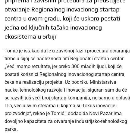
priprema i završnih procedura za predstojeće
otvaranje Regionalnog inovacionog startap
centra u ovom gradu, koji će uskoro postati
jedna od ključnih tačaka inovacionog
ekosistema u Srbiji
Tomić je istakao da je u završnoj fazi i procedura otvaranja
firme u čijoj će nadležnosti biti Regionalni startap centar.
„Već imamo rezultate, jer preko 300 mladih ljudi, koji će
postati korisnici Regionalnog inovacionog startap centra,
čeka na realizaciju projekta. Uz podršku Ministarstva
nauke, tehnološkog razvoja i inovacija, siguran sam da će
se razviti još veći broj startap kompanija, ne samo u oblasti
IT-a, već u svim sferama u kojima su fokus inovacije i
proizvodnja“, rekao je Tomić i dodao da Novi Pazar ima
dovoljno kapaciteta za otvaranje industrijsko-tehnološkog
parka.