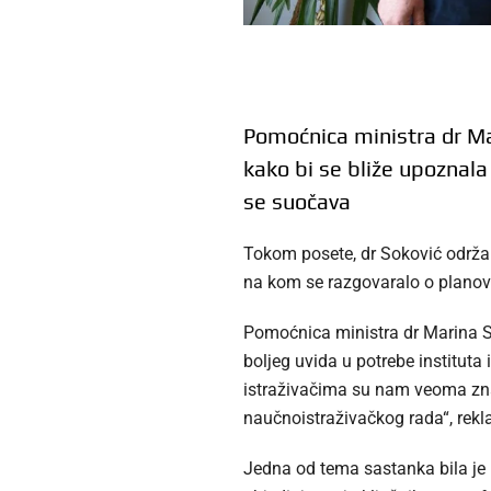
Pomoćnica ministra dr Mar
kako bi se bliže upoznala
se suočava
Tokom posete, dr Soković održa
na kom se razgovaralo o planov
Pomoćnica ministra dr Marina So
boljeg uvida u potrebe instituta
istraživačima su nam veoma znač
naučnoistraživačkog rada“, rekla
Jedna od tema sastanka bila je i 