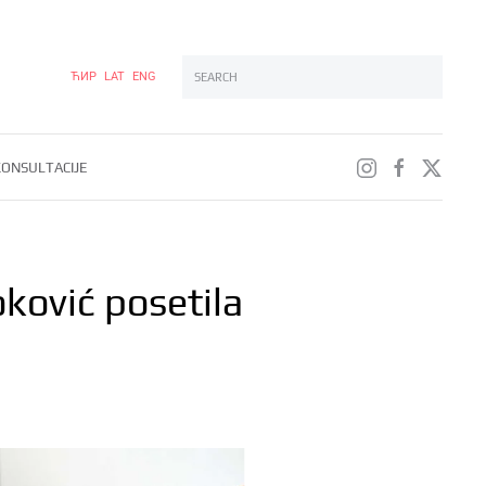
ЋИР
LAT
ENG
Type 2 or more characters for results.
ONSULTACIJE
ković posetila