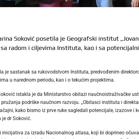
ina Soković posetila je Geografski institut „Jova
 sa radom i ciljevima Instituta, kao i sa potencija
la je sastanak sa rukovodstvom Instituta, predvođenim direkt
ima u narednom periodu, kao i o tekućim projektima.
ković istakla je da Ministarstvo obilazi naučnoistraživačke usta
 i pružanja podrške naučnom razvoju. „Obilasci instituta i direk
ajni, kako bismo iz prve ruke sagledali potencijale, izazove i 
 je dr Soković.
inicijativa za izradu Nacionalnog atlasa, koji bi doprineo očuvan