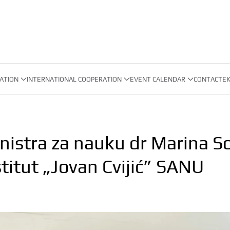
ATION
INTERNATIONAL COOPERATION
EVENT CALENDAR
CONTACT
EK
istra za nauku dr Marina So
titut „Jovan Cvijić” SANU