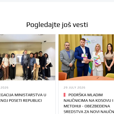
Pogledajte još vesti
 2026
29 JULY 2026
GACIJA MINISTARSTVA U
PODRŠKA MLADIM
NOJ POSETI REPUBLICI
NAUČNICIMA NA KOSOVU I
METOHIJI - OBEZBEĐENA
SREDSTVA ZA NOVI NAUČN