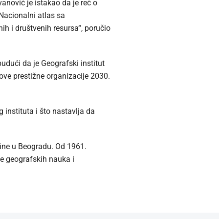
anović je istakao da je reč o
Nacionalni atlas sa
ih i društvenih resursa“, poručio
udući da je Geografski institut
ve prestižne organizacije 2030.
instituta i što nastavlja da
dine u Beogradu. Od 1961.
e geografskih nauka i