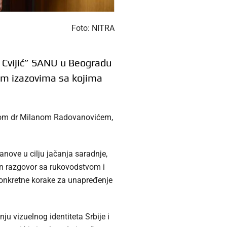
Foto: NITRA
n Cvijić” SANU u Beogradu
lnim izazovima sa kojima
orom dr Milanom Radovanovićem,
nove u cilju jačanja saradnje,
tan razgovor sa rukovodstvom i
konkretne korake za unapređenje
ju vizuelnog identiteta Srbije i