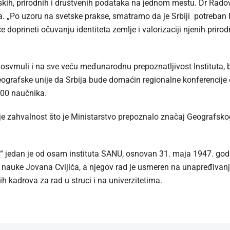
skih, prirodnih i društvenih podataka na jednom mestu. Dr Radov
. „Po uzoru na svetske prakse, smatramo da je Srbiji potreban 
doprineti očuvanju identiteta zemlje i valorizaciji njenih prirodn
osvrnuli i na sve veću međunarodnu prepoznatljivost Instituta, b
grafske unije da Srbija bude domaćin regionalne konferencije o
500 naučnika.
je zahvalnost što je Ministarstvo prepoznalo značaj Geografskog 
ić“ jedan je od osam instituta SANU, osnovan 31. maja 1947. go
 nauke Jovana Cvijića, a njegov rad je usmeren na unapređivanj
h kadrova za rad u struci i na univerzitetima.