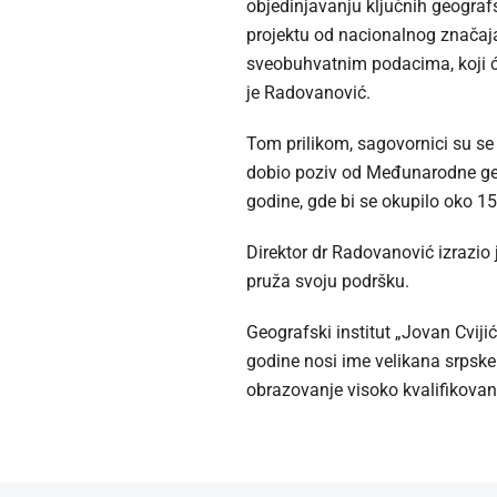
objedinjavanju ključnih geograf
projektu od nacionalnog značaja
sveobuhvatnim podacima, koji će 
je Radovanović.
Tom prilikom, sagovornici su se 
dobio poziv od Međunarodne geo
godine, gde bi se okupilo oko 1
Direktor dr Radovanović izrazio 
pruža svoju podršku.
Geografski institut „Jovan Cvij
godine nosi ime velikana srpske
obrazovanje visoko kvalifikovani