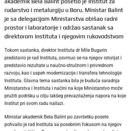
akademik Bela Balint posetio je Institut za
rudarstvo i metalurgiju u Boru. Ministar Balint
je sa delegacijom Ministarstva obišao radni
prostor i laboratorije i održao sastanak sa
direktorom Instituta i njegovim rukovodstvom
Tokom sastanka, direktor Instituta dr Mile Bugarin
predstavio je rad Instituta, osvrnuo se na njegov istorijat i
predstavio rezultate u naučno-stručnom i privrednom
razvoju, kao i uspeh modernizacije i transfera tehnologije
Instituta. Glavna tema sastanka bila je buduća saradnja
Ministarstva i Instituta i načini na koje Ministarstvo može
pružiti podršku u cilju lakšeg prevazilaženja napora na koje
Institut pri svom radu nailazi.
Ministar akademik Bela Balint po završetku posete
pohvailo je rad Instituta sa posebnim fokusom na njegov