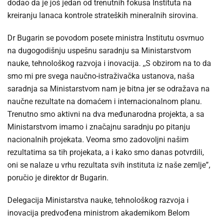
dodao da je još jedan od trenutnih fokusa Instituta na
kreiranju lanaca kontrole strateških mineralnih sirovina.
Dr Bugarin se povodom posete ministra Institutu osvrnuo
na dugogodišnju uspešnu saradnju sa Ministarstvom
nauke, tehnološkog razvoja i inovacija. ,,S obzirom na to da
smo mi pre svega naučno-istraživačka ustanova, naša
saradnja sa Ministarstvom nam je bitna jer se odražava na
naučne rezultate na domaćem i internacionalnom planu.
Trenutno smo aktivni na dva međunarodna projekta, a sa
Ministarstvom imamo i značajnu saradnju po pitanju
nacionalnih projekata. Veoma smo zadovoljni našim
rezultatima sa tih projekata, a i kako smo danas potvrdili,
oni se nalaze u vrhu rezultata svih instituta iz naše zemlje”,
poručio je direktor dr Bugarin.
Delegacija Ministarstva nauke, tehnološkog razvoja i
inovacija predvođena ministrom akademikom Belom