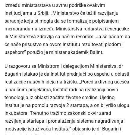
između ministarstava u svrhu podrške ovakvim
institucijama u Srbiji. ,,Ministarstvo će težiti razvijanju
saradnje koja bi mogla da se formalizuje potpisanjem
memoranduma između Ministarstva rudarstva i energetike
ili Ministarstva zdravlja sa našim resorom. Ja se nadam da
će naše prisustvo na ovom institutu rezultovati plodom i
uspehom” poručio je ministar akademik Balint.
U razgovoru sa Ministrom i delegacijom Ministarstva, dr
Bugarin istakao je da Institut prednjači po uspehu u oblasti
realizacije naučnih ideja na tržištu. ,,Pored aktivnog učešća
u naučnim projektima, Institut radi na realizaciji novih
tehnologija iz oblasti zaštite životne sredine. Ujedno,
Institut je na pomolu razvoja 2 startapa, a on bi vršio ulogu
inkubatora. Trenutno tražimo zakonski okvir zarad
razvijanja startapa i pronalaženja sistema nagrađivanja i
motivacije istraživača Instituta“ objasnio je dr Bugarin i