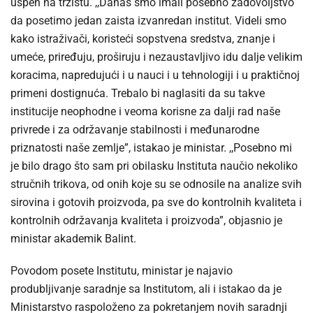
uspeh na tržištu. ,,Danas smo imali posebno zadovoljstvo
da posetimo jedan zaista izvanredan institut. Videli smo
kako istraživači, koristeći sopstvena sredstva, znanje i
umeće, priređuju, proširuju i nezaustavljivo idu dalje velikim
koracima, napredujući i u nauci i u tehnologiji i u praktičnoj
primeni dostignuća. Trebalo bi naglasiti da su takve
institucije neophodne i veoma korisne za dalji rad naše
privrede i za održavanje stabilnosti i međunarodne
priznatosti naše zemlje”, istakao je ministar. ,,Posebno mi
je bilo drago što sam pri obilasku Instituta naučio nekoliko
stručnih trikova, od onih koje su se odnosile na analize svih
sirovina i gotovih proizvoda, pa sve do kontrolnih kvaliteta i
kontrolnih održavanja kvaliteta i proizvoda”, objasnio je
ministar akademik Balint.
Povodom posete Institutu, ministar je najavio
produbljivanje saradnje sa Institutom, ali i istakao da je
Ministarstvo raspoloženo za pokretanjem novih saradnji