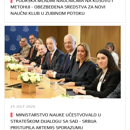
PODRŠKA MLADIM NAUČNICIMA NA KOSOVU I
METOHIJI - OBEZBEĐENA SREDSTVA ZA NOVI
NAUČNI KLUB U ZUBINOM POTOKU
25 JULY 2026
MINISTARSTVO NAUKE UČESTVOVALO U
STRATEŠKOM DIJALOGU SA SAD - SRBIJA
PRISTUPILA ARTEMIS SPORAZUMU