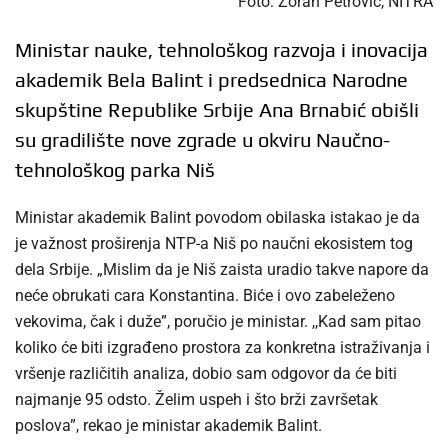
Foto: Zoran Petrović, NITRA
Ministar nauke, tehnološkog razvoja i inovacija
akademik Bela Balint i predsednica Narodne
skupštine Republike Srbije Ana Brnabić obišli
su gradilište nove zgrade u okviru Naučno-
tehnološkog parka Niš
Ministar akademik Balint povodom obilaska istakao je da
je važnost proširenja NTP-a Niš po naučni ekosistem tog
dela Srbije. „Mislim da je Niš zaista uradio takve napore da
neće obrukati cara Konstantina. Biće i ovo zabeleženo
vekovima, čak i duže”, poručio je ministar. ,,Kad sam pitao
koliko će biti izgrađeno prostora za konkretna istraživanja i
vršenje različitih analiza, dobio sam odgovor da će biti
najmanje 95 odsto. Želim uspeh i što brži završetak
poslova”, rekao je ministar akademik Balint.