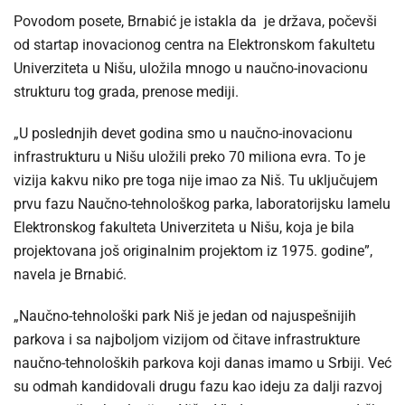
Povodom posete, Brnabić je istakla da je država, počevši
od startap inovacionog centra na Elektronskom fakultetu
Univerziteta u Nišu, uložila mnogo u naučno-inovacionu
strukturu tog grada, prenose mediji.
„U poslednjih devet godina smo u naučno-inovacionu
infrastrukturu u Nišu uložili preko 70 miliona evra. To je
vizija kakvu niko pre toga nije imao za Niš. Tu uključujem
prvu fazu Naučno-tehnološkog parka, laboratorijsku lamelu
Elektronskog fakulteta Univerziteta u Nišu, koja je bila
projektovana još originalnim projektom iz 1975. godine”,
navela je Brnabić.
„Naučno-tehnološki park Niš je jedan od najuspešnijih
parkova i sa najboljom vizijom od čitave infrastrukture
naučno-tehnoloških parkova koji danas imamo u Srbiji. Već
su odmah kandidovali drugu fazu kao ideju za dalji razvoj