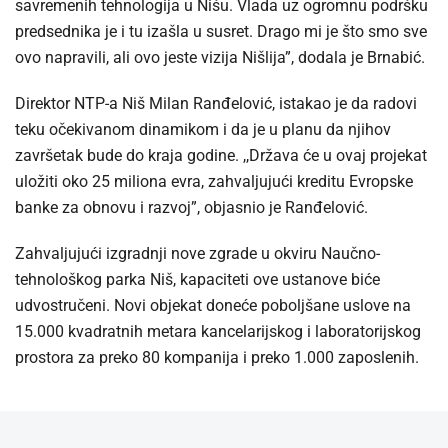
savremenih tehnologija u Nišu. Vlada uz ogromnu podršku
predsednika je i tu izašla u susret. Drago mi je što smo sve
ovo napravili, ali ovo jeste vizija Nišlija”, dodala je Brnabić.
Direktor NTP-a Niš Milan Ranđelović, istakao je da radovi
teku očekivanom dinamikom i da je u planu da njihov
završetak bude do kraja godine. ,,Država će u ovaj projekat
uložiti oko 25 miliona evra, zahvaljujući kreditu Evropske
banke za obnovu i razvoj”, objasnio je Ranđelović.
Zahvaljujući izgradnji nove zgrade u okviru Naučno-
tehnološkog parka Niš, kapaciteti ove ustanove biće
udvostručeni. Novi objekat doneće poboljšane uslove na
15.000 kvadratnih metara kancelarijskog i laboratorijskog
prostora za preko 80 kompanija i preko 1.000 zaposlenih.