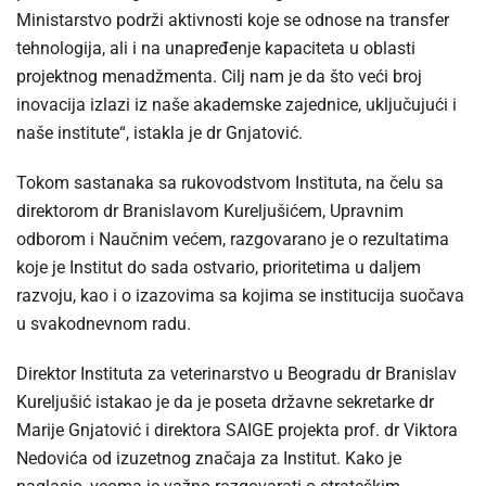
Ministarstvo podrži aktivnosti koje se odnose na transfer
tehnologija, ali i na unapređenje kapaciteta u oblasti
projektnog menadžmenta. Cilj nam je da što veći broj
inovacija izlazi iz naše akademske zajednice, uključujući i
naše institute“, istakla je dr Gnjatović.
Tokom sastanaka sa rukovodstvom Instituta, na čelu sa
direktorom dr Branislavom Kureljušićem, Upravnim
odborom i Naučnim većem, razgovarano je o rezultatima
koje je Institut do sada ostvario, prioritetima u daljem
razvoju, kao i o izazovima sa kojima se institucija suočava
u svakodnevnom radu.
Direktor Instituta za veterinarstvo u Beogradu dr Branislav
Kureljušić istakao je da je poseta državne sekretarke dr
Marije Gnjatović i direktora SAIGE projekta prof. dr Viktora
Nedovića od izuzetnog značaja za Institut. Kako je