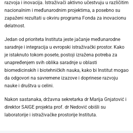
razvoja i inovacija. Istraživači aktivno učestvuju u različitim
nacionalnim i međunarodnim projektima, a posebno su
zapaženi rezultati u okviru programa Fonda za inovacionu
delatnost.
Jedan od prioriteta Instituta jeste jačanje međunarodne
saradnje i integracija u evropski istraživački prostor. Kako
je istaknuto tokom posete, postoji izražena potreba za
unapređenjem svih oblika saradnje u oblasti
biomedicinskih i biotehničkih nauka, kako bi Institut mogao
da odgovori na savremene izazove i doprinese razvoju
nauke i društva u celini.
Nakon sastanaka, državna sekretarka dr Marija Gnjatović i
direktor SAIGE projekta prof. dr Nedović obišli su
laboratorije i istraživačke prostorije Instituta.