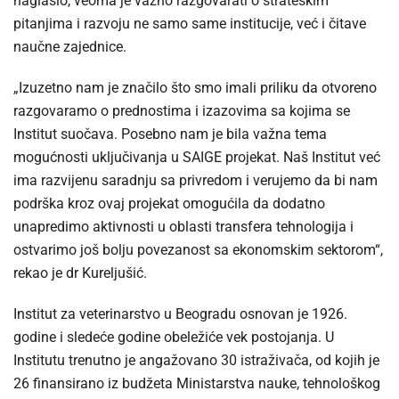
naglasio, veoma je važno razgovarati o strateškim
pitanjima i razvoju ne samo same institucije, već i čitave
naučne zajednice.
„Izuzetno nam je značilo što smo imali priliku da otvoreno
razgovaramo o prednostima i izazovima sa kojima se
Institut suočava. Posebno nam je bila važna tema
mogućnosti uključivanja u SAIGE projekat. Naš Institut već
ima razvijenu saradnju sa privredom i verujemo da bi nam
podrška kroz ovaj projekat omogućila da dodatno
unapredimo aktivnosti u oblasti transfera tehnologija i
ostvarimo još bolju povezanost sa ekonomskim sektorom“,
rekao je dr Kureljušić.
Institut za veterinarstvo u Beogradu osnovan je 1926.
godine i sledeće godine obeležiće vek postojanja. U
Institutu trenutno je angažovano 30 istraživača, od kojih je
26 finansirano iz budžeta Ministarstva nauke, tehnološkog