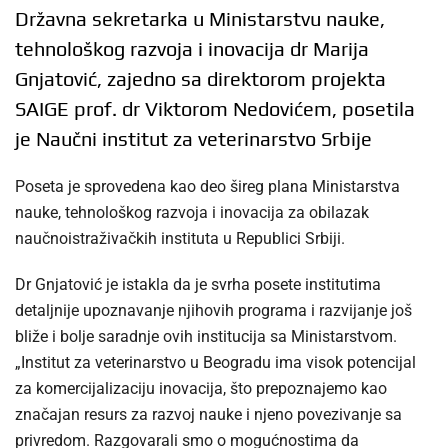
Državna sekretarka u Ministarstvu nauke,
tehnološkog razvoja i inovacija dr Marija
Gnjatović, zajedno sa direktorom projekta
SAIGE prof. dr Viktorom Nedovićem, posetila
je Naučni institut za veterinarstvo Srbije
Poseta je sprovedena kao deo šireg plana Ministarstva
nauke, tehnološkog razvoja i inovacija za obilazak
naučnoistraživačkih instituta u Republici Srbiji.
Dr Gnjatović je istakla da je svrha posete institutima
detaljnije upoznavanje njihovih programa i razvijanje još
bliže i bolje saradnje ovih institucija sa Ministarstvom.
„Institut za veterinarstvo u Beogradu ima visok potencijal
za komercijalizaciju inovacija, što prepoznajemo kao
značajan resurs za razvoj nauke i njeno povezivanje sa
privredom. Razgovarali smo o mogućnostima da