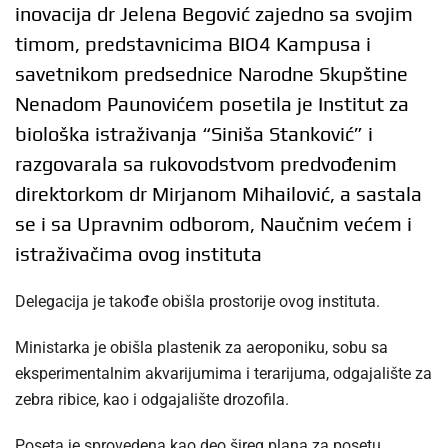
inovacija dr Jelena Begović zajedno sa svojim
timom, predstavnicima BIO4 Kampusa i
savetnikom predsednice Narodne Skupštine
Nenadom Paunovićem posetila je Institut za
biološka istraživanja “Siniša Stanković” i
razgovarala sa rukovodstvom predvođenim
direktorkom dr Mirjanom Mihailović, a sastala
se i sa Upravnim odborom, Naučnim većem i
istraživačima ovog instituta
Delegacija je takođe obišla prostorije ovog instituta.
Ministarka je obišla plastenik za aeroponiku, sobu sa
eksperimentalnim akvarijumima i terarijuma, odgajalište za
zebra ribice, kao i odgajalište drozofila.
Poseta je sprovedena kao deo šireg plana za posetu