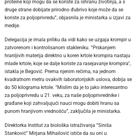
proteine koji mogu da se koriste za ishranu životinja, a s
druge strane dobijate prirodno đubrivo koje može da se
koriste za poljoprivredu”, objasnila je ministarka u izjavi za
medije.
Delegacija je imala priliku da vidi kako se uzgaja krompir u
zatvorenom i kontrolisanom stakleniku. “Prskanjem
hranljivih materija direktno u koren krtole krompira nastaju
mlade krtole, koje se dalje koriste za rasejavanje krompira",
istakla je Begović. Prema njenim rečima, na jednom
kvadratnom metru ovakvih laboratorijskih uslova, dobija se
do 50 kilograma krtole. “Mislim da je to jako interesantno
za poljoprivredu u 21. veku, za naše poljoprivrednike i
građane koji zahvaljujući nauci mogu dobiti hranu sa
punom hranjivom vrednošću”, zaključila je ministarka.
Direktorka Institut za biološka istraživanja “Siniša
Stanković” Mirjana Mihailović ističe da su oni u