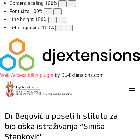
Content scaling
100
%
Font size
100
%
Line height
100
%
Letter spacing
100
%
Web Accessibility plugin
by DJ-Extensions.com
Dr Begović u poseti Institutu za
biološka istraživanja “Siniša
Stanković”