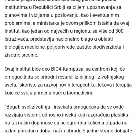
institutima u Republici Srbiji sa ciljem upoznavanja sa
planovima i vizijama u poslovanju, kao i eventualnim
problemima, a ministarka je ovom prilikom istakla da ovaj
institut, kao jedan od najvećih u regionu, sa više od 300
istraživača, predstavlja nacionalno blago u oblasti
biologije, medicine, poljoprivrede, zaštite biodiverziteta i
životne sredine.
Ovaj institut biće deo BIO4 Kampusa, sa centrom koji će
omogućiti da se prirodni resursi, iz biljnog i životinjskog
sveta, iskoriste za razvoj novih terapeutika, lekova i terapija
koje će svoju primenu naći u biomedicini.
“Bogati svet životinja i insekata omogućava da se ovde
razvijaju sistemi, odnosno insekti koji razgrađuju plastiku i
na taj način doprinose da se ogromna količina otpada na
jedan prirodan i dobar način obradi. S jedne strane dobijate