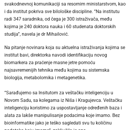
svakodnevnoj komunikaciji sa resornim ministarstvom, kao
i da institut pokriva sve bilološke discipline. “Na institutu
radi 347 saradnika, od čega je 300 istraživača, među
kojima je 240 doktora nauka i 60 studenata doktorskih
studija”, navela je dr Mihailović.
Na pitanje novinara koja su aktuelna istraživanja kojima se
institut bavi, direktorka navodi identifikaciju novog
biomarkera za praćenje masne jetre pomoću
najsavremenijih tehnika među kojima su sistemska
biologija, metabolomika i metagenetika.
“Sarađujemo sa Insitutom za veštačku inteligenciju u
Novom Sadu, sa kolegama iz Niša i Kragujevca. Veštačku
inteligenciju koristimo za uspostavljanje određenih baza i
alata za lakše manipulisanje podacima koje imamo. Bez
bioinformatike jako je teško sagledati svu tu količinu