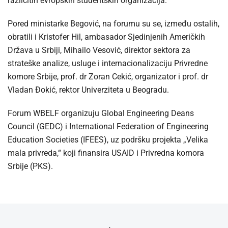
različitih evropskih studentskih organizacija.
Pored ministarke Begović, na forumu su se, između ostalih,
obratili i Kristofer Hil, ambasador Sjedinjenih Američkih
Država u Srbiji, Mihailo Vesović, direktor sektora za
strateške analize, usluge i internacionalizaciju Privredne
komore Srbije, prof. dr Zoran Cekić, organizator i prof. dr
Vladan Đokić, rektor Univerziteta u Beogradu.
Forum WBELF organizuju Global Engineering Deans
Council (GEDC) i International Federation of Engineering
Education Societies (IFEES), uz podršku projekta „Velika
mala privreda,“ koji finansira USAID i Privredna komora
Srbije (PKS).