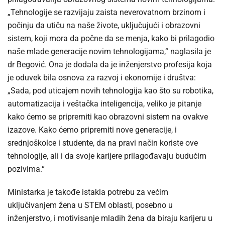
„Tehnologije se razvijaju zaista neverovatnom brzinom i
počinju da utiču na naše živote, uključujući i obrazovni
sistem, koji mora da počne da se menja, kako bi prilagodio
naše mlade generacije novim tehnologijama,“ naglasila je
dr Begović. Ona je dodala da je inženjerstvo profesija koja
je oduvek bila osnova za razvoj i ekonomije i društva:
„Sada, pod uticajem novih tehnologija kao što su robotika,
automatizacija i veštačka inteligencija, veliko je pitanje
kako ćemo se pripremiti kao obrazovni sistem na ovakve
izazove. Kako ćemo pripremiti nove generacije, i
srednjoškolce i studente, da na pravi način koriste ove
tehnologije, ali i da svoje karijere prilagođavaju budućim
pozivima.“
Ministarka je takođe istakla potrebu za većim
uključivanjem žena u STEM oblasti, posebno u
inženjerstvo, i motivisanje mladih žena da biraju karijeru u