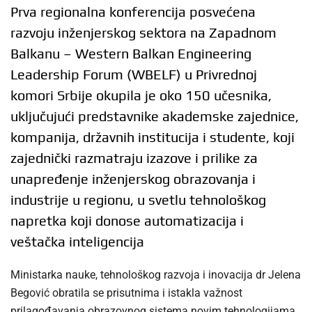
Prva regionalna konferencija posvećena
razvoju inženjerskog sektora na Zapadnom
Balkanu – Western Balkan Engineering
Leadership Forum (WBELF) u Privrednoj
komori Srbije okupila je oko 150 učesnika,
uključujući predstavnike akademske zajednice,
kompanija, državnih institucija i studente, koji
zajednički razmatraju izazove i prilike za
unapređenje inženjerskog obrazovanja i
industrije u regionu, u svetlu tehnološkog
napretka koji donose automatizacija i
veštačka inteligencija
Ministarka nauke, tehnološkog razvoja i inovacija dr Jelena
Begović obratila se prisutnima i istakla važnost
prilagođavanja obrazovnog sistema novim tehnologijama.