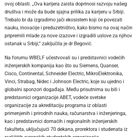
ovoj oblasti. „Ova karijera zaista doprinosi razvoju našeg
društva i može da bude sjajna prilika za karijeru u Srbiji.
Trebalo bi da izgradimo jači ekosistem koji će povezati
nauku, inovacije i preduzetništvo, kako bismo na ovaj način
pripremili mlade za nove izazove i izgradili uslove za njihov
ostanak u Srbiji,“ zaključila je dr Begović.
Na forumu WBELF učestvovali su i predstavnici vodećih
inženjerskih kompanija kao što su Siemens, Quanser,
Cisco, Continental, Schneider Electric, MikroElektronika,
Vinci, Strabag, Nidec i Johnson Electric, koje su ujedno i
globalni sponzori događaja. Među prisutnima su bili i
predstavnici organizacije ABET, vodeće svetske
organizacije za akreditaciju programa iz oblasti
primenjenih i prirodnih nauka, računarstva i inženjeringa,
kao i predstavnici domaćih i regionalnih inženjerskih
fakulteta, uključujući 70 dekana, prorektora i studenata iz