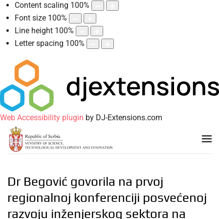
Content scaling
100
%
Font size
100
%
Line height
100
%
Letter spacing
100
%
Web Accessibility plugin
by DJ-Extensions.com
Dr Begović govorila na prvoj
regionalnoj konferenciji posvećenoj
razvoju inženjerskog sektora na