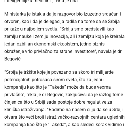
inteligencije u medicini”, rekla je ona.
Ministarka je istakla da je razgovor bio izuzetno srdačan i
otvoren, kao i da je delegacija radila na tome da se Srbija
prikaže u najboljem svetlu. “Srbiju smo predstavili kao
zemlju nauke i zemlju inovacija, ali i zemljzu koja je kreirala
jedan ozbiljan ekonomski ekosistem, jedno biznis
okruženje vrlo privlačno za strane investitore”, navela je dr
Begović.
“Srbija je tržište koje je povezano sa skoro tri milijarde
potencijalnih potrošača širom sveta, što za jednu
kompaniju kao što je “Takeda” može da bude veoma
privlačno”, rekla je dr Begović, zaključivši da je razlog tome
činjenica što u Srbiji sada postoje dobre regulative za
klinička istraživanja. “Radimo na našem cilju da se u Srbiji
otvara što veći broji istraživačko-razvojnih centara uglednih
kompanija kao što je “Takeda”, a kao sledeći korak vidimo i