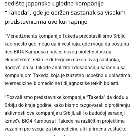
sedište japanske ugledne kompanije
“Takeda”, gde je održan sastanak sa visokim
predstavnicima ove komapnije
“Menadžmentu kompanije Takeda predstavili smo Srbiju
kao mesto gde mogu da investiraju, gde mogu da postanu
deo BIO4 Kampusa i našeg novog biotehnološkog
ekosistema”, rekla je dr Begović nakon ovog sastanka,
dodavši da su takođe analizirali dosadašnju saradnju sa
kompanijom Takeda, koja je izuzetno uspešna u oblastima
telemedicine, biomedicine i dijagnostike retkih bolesti.
“Pozvali smo predstavnike kompanije “Takeda” da dođu u
Srbiju do kraja godine, kako bismo razgovarali o proširenju
aktivnosti ove kompanije u Srbiji, ali i o budućoj saradnji
između BIO4 Kampusa i Takede na različitim projektima
vezanim pre svega za biomedicinu ali i primenu veštačke