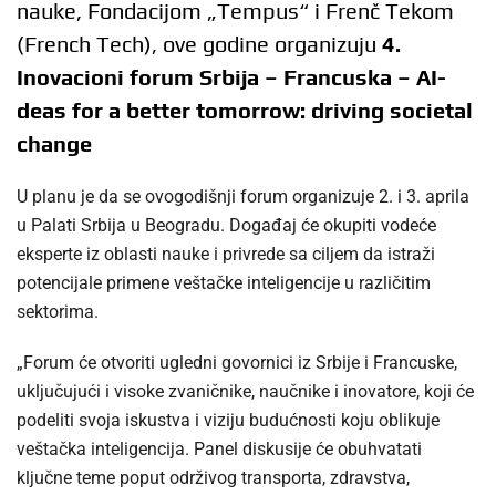
nauke, Fondacijom „Tempus“ i Frenč Tekom
(French Tech), ove godine organizuju
4.
Inovacioni forum Srbija – Francuska – AI-
deas for a better tomorrow: driving societal
change
U planu je da se ovogodišnji forum organizuje 2. i 3. aprila
u Palati Srbija u Beogradu. Događaj će okupiti vodeće
eksperte iz oblasti nauke i privrede sa ciljem da istraži
potencijale primene veštačke inteligencije u različitim
sektorima.
„Forum će otvoriti ugledni govornici iz Srbije i Francuske,
uključujući i visoke zvaničnike, naučnike i inovatore, koji će
podeliti svoja iskustva i viziju budućnosti koju oblikuje
veštačka inteligencija. Panel diskusije će obuhvatati
ključne teme poput održivog transporta, zdravstva,