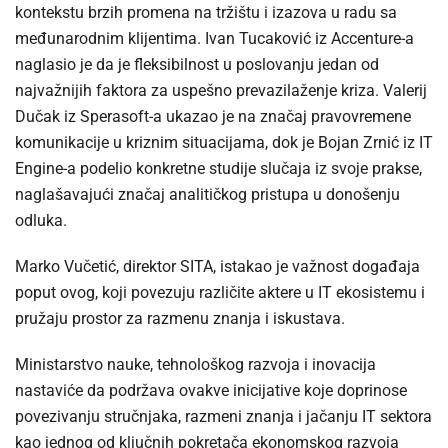
kontekstu brzih promena na tržištu i izazova u radu sa
međunarodnim klijentima. Ivan Tucaković iz Accenture-a
naglasio je da je fleksibilnost u poslovanju jedan od
najvažnijih faktora za uspešno prevazilaženje kriza. Valerij
Dučak iz Sperasoft-a ukazao je na značaj pravovremene
komunikacije u kriznim situacijama, dok je Bojan Zrnić iz IT
Engine-a podelio konkretne studije slučaja iz svoje prakse,
naglašavajući značaj analitičkog pristupa u donošenju
odluka.
Marko Vučetić, direktor SITA, istakao je važnost događaja
poput ovog, koji povezuju različite aktere u IT ekosistemu i
pružaju prostor za razmenu znanja i iskustava.
Ministarstvo nauke, tehnološkog razvoja i inovacija
nastaviće da podržava ovakve inicijative koje doprinose
povezivanju stručnjaka, razmeni znanja i jačanju IT sektora
kao jednog od ključnih pokretača ekonomskog razvoja