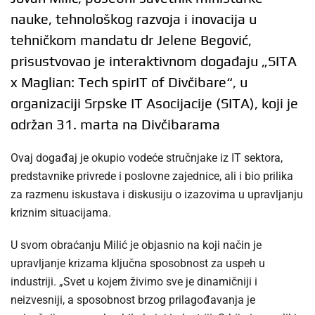
nauke, tehnološkog razvoja i inovacija u
tehničkom mandatu dr Jelene Begović,
prisustvovao je interaktivnom događaju „SITA
x Maglian: Tech spirIT of Divčibare“, u
organizaciji Srpske IT Asocijacije (SITA), koji je
održan 31. marta na Divčibarama
Ovaj događaj je okupio vodeće stručnjake iz IT sektora,
predstavnike privrede i poslovne zajednice, ali i bio prilika
za razmenu iskustava i diskusiju o izazovima u upravljanju
kriznim situacijama.
U svom obraćanju Milić je objasnio na koji način je
upravljanje krizama ključna sposobnost za uspeh u
industriji. „Svet u kojem živimo sve je dinamičniji i
neizvesniji, a sposobnost brzog prilagođavanja je