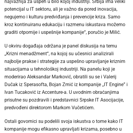
najvažnija za uspeh u bilo kojoj industriji. Srbija ima veliki
potencijal u IT sektoru, ali je važno da pored inovacija,
negujemo i kulturu predviđanja i prevencije kriza. Samo
kroz kontinuiranu edukaciju i razmenu iskustava možemo
graditi otpornije i uspešnije kompanije“, poručio je Milić.
U okviru događaja održana je panel diskusija na temu
„Krizni menadžment“, na kojoj su učesnici analizirali
najbolje prakse i strategije za uspešno upravljanje kriznim
situacijama u tehnološkoj industriji. Na panelu koji je
moderirao Aleksandar Marković, obratili su se i Valerij
Dučak iz Sperasofta, Bojan Zrnić iz kompanije ,,IT Engine” i
Ivan Tucaković iz Accenture-a. U uvodnim obraćanjima
prisutne su pozdravili i predstavnici Srpske IT Asocijacije,
predvođeni direktorom Markom Vučetićem.
Ostali govornici su podelili svoja iskustva o tome kako IT
kompanije mogu efikasno upravljati krizama, posebno u