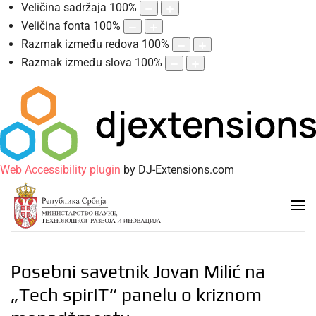
Veličina sadržaja
100
%
Veličina fonta
100
%
Razmak između redova
100
%
Razmak između slova
100
%
Web Accessibility plugin
by DJ-Extensions.com
Posebni savetnik Jovan Milić na
„Tech spirIT“ panelu o kriznom