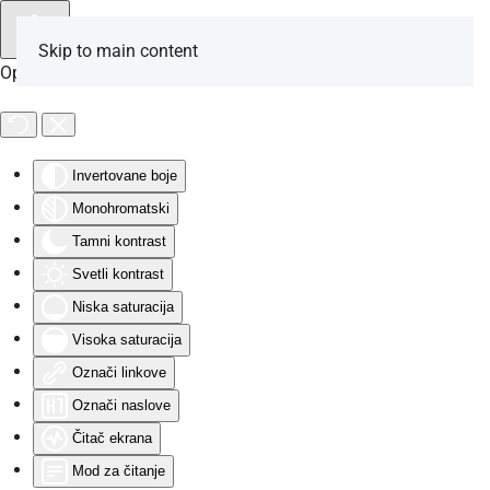
Skip to main content
Opcije za osobe sa invaliditetom
Invertovane boje
Monohromatski
Tamni kontrast
Svetli kontrast
Niska saturacija
Visoka saturacija
Označi linkove
Označi naslove
Čitač ekrana
Mod za čitanje