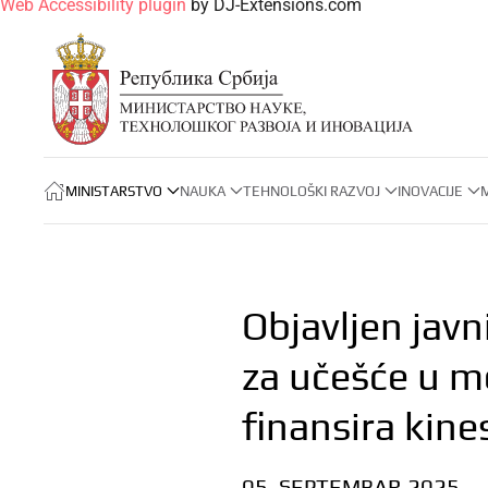
Web Accessibility plugin
by DJ-Extensions.com
MINISTARSTVO
NAUKA
TEHNOLOŠKI RAZVOJ
INOVACIJE
Objavljen javni
za učešće u 
finansira kine
05. SEPTEMBAR 2025.