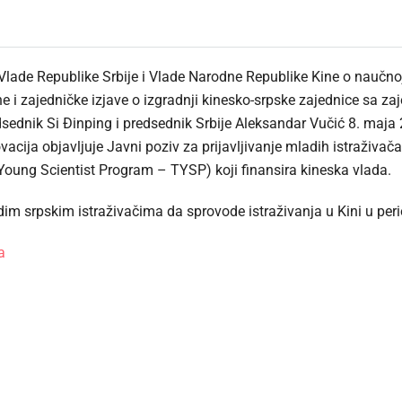
de Republike Srbije i Vlade Narodne Republike Kine o naučnoj 
ne i zajedničke izjave o izgradnji kinesko-srpske zajednice sa 
redsednik Si Đinping i predsednik Srbije Aleksandar Vučić 8. maja
ovacija objavljuje Javni poziv za prijavljivanje mladih istraži
oung Scientist Program – TYSP) koji finansira kineska vlada.
adim srpskim istraživačima da sprovode istraživanja u Kini u peri
a