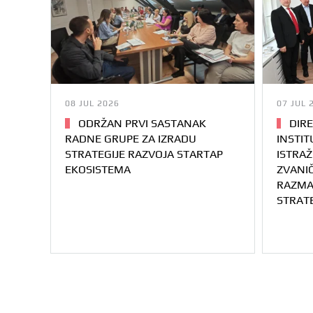
08 JUL 2026
07 JUL 
ODRŽAN PRVI SASTANAK
DIRE
RADNE GRUPE ZA IZRADU
INSTI
STRATEGIJE RAZVOJA STARTAP
ISTRAŽ
EKOSISTEMA
ZVANIČ
RAZMA
STRAT