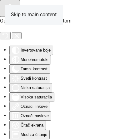
Skip to main content
Opcije za osobe sa invaliditetom
Invertovane boje
Monohromatski
Tamni kontrast
Svetli kontrast
Niska saturacija
Visoka saturacija
Označi linkove
Označi naslove
Čitač ekrana
Mod za čitanje