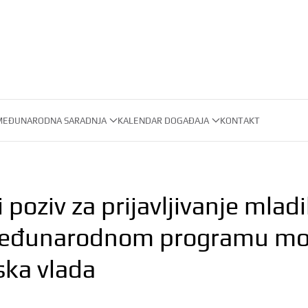
MEĐUNARODNA SARADNJA
KALENDAR DOGAĐAJA
KONTAKT
 poziv za prijavljivanje mlad
međunarodnom programu mobi
ska vlada