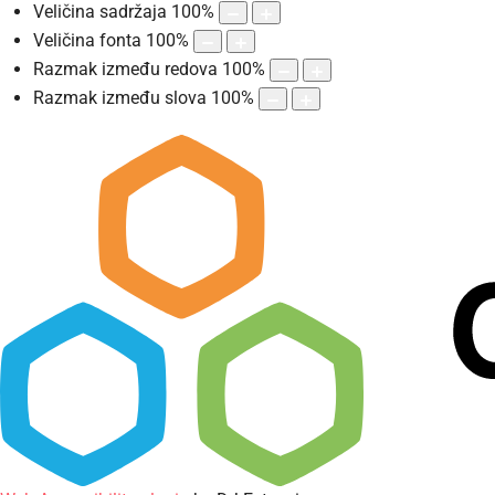
Veličina sadržaja
100
%
Veličina fonta
100
%
Razmak između redova
100
%
Razmak između slova
100
%