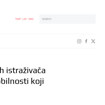
ЋИР
LAT
ENG
Type 2 or more characters for results.
ih istraživača
lnosti koji