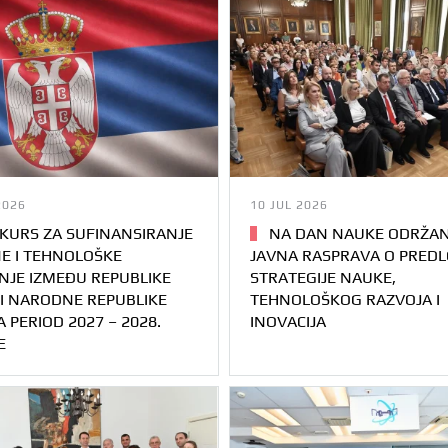
2026
10 JUL 2026
URS ZA SUFINANSIRANJE
NA DAN NAUKE ODRŽA
E I TEHNOLOŠKE
JAVNA RASPRAVA O PRED
NJE IZMEĐU REPUBLIKE
STRATEGIJE NAUKE,
 I NARODNE REPUBLIKE
TEHNOLOŠKOG RAZVOJA I
A PERIOD 2027 – 2028.
INOVACIJA
E