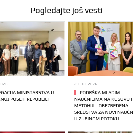
Pogledajte još vesti
2026
29 JUL 2026
GACIJA MINISTARSTVA U
PODRŠKA MLADIM
NOJ POSETI REPUBLICI
NAUČNICIMA NA KOSOVU I
METOHIJI - OBEZBEĐENA
SREDSTVA ZA NOVI NAUČN
U ZUBINOM POTOKU