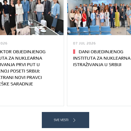
2026
07 JUL 2026
KTOR OBJEDINJENOG
DANI OBJEDINJENOG
TUTA ZA NUKLEARNA
INSTITUTA ZA NUKLEARNA
IVANJA PRVI PUT U
ISTRAŽIVANJA U SRBIJI
NOJ POSETI SRBIJI:
TRANI NOVI PRAVCI
EŠKE SARADNJE
SVE VESTI