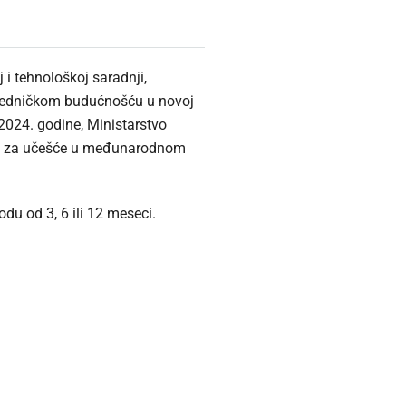
i tehnološkoj saradnji,
zajedničkom budućnošću u novoj
 2024. godine, Ministarstvo
vača za učešće u međunarodnom
odu od 3, 6 ili 12 meseci.