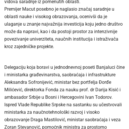
vidova saradnje iz pomenutih oblasti.
Premijer Macut posebno je naglasio značaj saradnje u
oblasti nauke i visokog obrazovanja, ocenivši da je
ulaganje u znanje najvažnija investicija koju jedno društvo
može da napravi, kao i da postoji prostor za intenzivnije
povezivanje univerziteta, naučnih institucija i istraživača
kroz zajedničke projekte.
Delegaciju koja boravi u jednodnevnoj poseti Banjaluci čine
i ministarka građevinarstva, saobraćaja i infrastrukture
Aleksandra Sofronijević, ministar bez portfelja Đorđe
Milićević, direktorka Fonda za nauku prof. dr Darija Kisić i
ambasador Srbije u Bosni i Hercegovini Ivan Todorov.
Ispred Vlade Republike Srpske na sastanku su učestvovali
ministarka za naučnotehnološki razvoj i visoko
obrazovanje Draga Mastilović, ministar saobraćaja i veza
Zoran Stevanović, pomoćnik ministra za prostorno