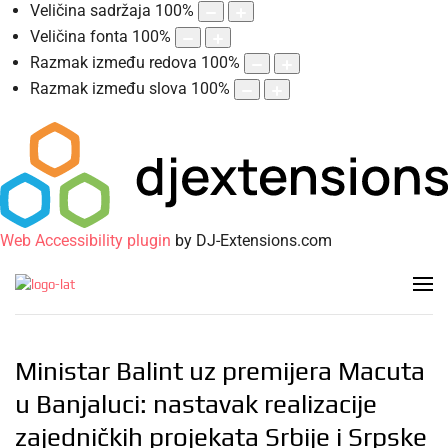
Veličina sadržaja
100
%
Veličina fonta
100
%
Razmak između redova
100
%
Razmak između slova
100
%
Web Accessibility plugin
by DJ-Extensions.com
Ministar Balint uz premijera Macuta
u Banjaluci: nastavak realizacije
zajedničkih projekata Srbije i Srpske