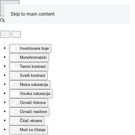
Skip to main content
Opcije za osobe sa invaliditetom
Invertovane boje
Monohromatski
Tamni kontrast
Svetli kontrast
Niska saturacija
Visoka saturacija
Označi linkove
Označi naslove
Čitač ekrana
Mod za čitanje