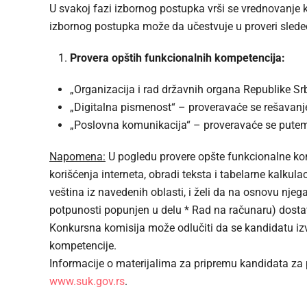
U svakoj fazi izbornog postupka vrši se vrednovanje 
izbornog postupka može da učestvuje u proveri sledeć
Provera opštih funkcionalnih kompetencija:
„Organizacija i rad državnih organa Republike Srb
„Digitalna pismenost“ – proveravaće se rešavan
„Poslovna komunikacija“ – proveravaće se putem 
Napomena:
U pogledu provere opšte funkcionalne ko
korišćenja interneta, obradi teksta i tabelarne kalkul
veština iz navedenih oblasti, i želi da na osnovu nje
potpunosti popunjen u delu * Rad na računaru) dostavi 
Konkursna komisija može odlučiti da se kandidatu i
kompetencije.
Informacije o materijalima za pripremu kandidata za 
www.suk.gov.rs
.