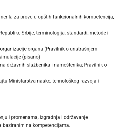
merila za proveru opštih funkcionalnih kompetencija,
epublike Srbije; terminologija, standardi, metode i
 organizacije organa (Pravilnik o unutrašnjem
simulacije (pisano).
a državnih službenika i nameštenika; Pravilnik o
jtu Ministarstva nauke, tehnološkog razvoja i
čenju i promenama, izgradnja i održavanje
jua baziranim na kompetencijama.