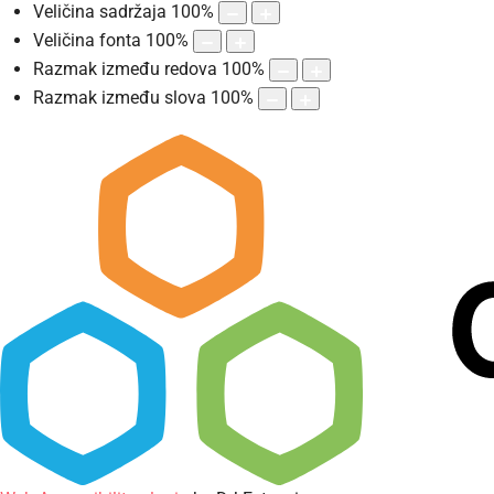
Veličina sadržaja
100
%
Veličina fonta
100
%
Razmak između redova
100
%
Razmak između slova
100
%