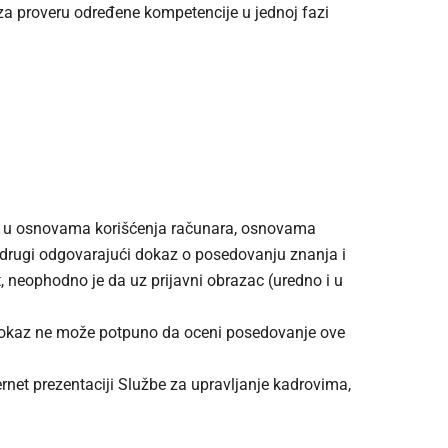
za proveru određene kompetencije u jednoj fazi
na u osnovama korišćenja računara, osnovama
ili drugi odgovarajući dokaz o posedovanju znanja i
, neophodno je da uz prijavni obrazac (uredno i u
 dokaz ne može potpuno da oceni posedovanje ove
net prezentaciji Službe za upravljanje kadrovima,