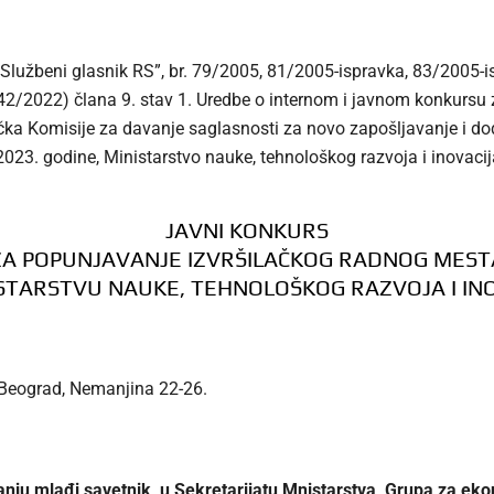
Službeni glasnik RS”, br. 79/2005, 81/2005-ispravka, 83/2005-
2/2022) člana 9. stav 1. Uredbe o internom i javnom konkursu
jučka Komisije za davanje saglasnosti za novo zapošljavanje i 
023. godine, Ministarstvo nauke, tehnološkog razvoja i inovaci
JAVNI KONKURS
ZA POPUNJAVANJE IZVRŠILAČKOG RADNOG MEST
STARSTVU NAUKE, TEHNOLOŠKOG RAZVOJA I IN
- Beograd, Nemanjina 22-26.
ju mlađi savetnik, u Sekretarijatu Mnistarstva, Grupa za ekon