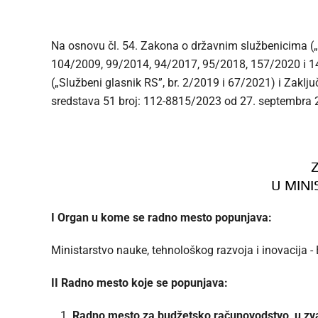
Na osnovu čl. 54. Zakona o državnim službenicima („
104/2009, 99/2014, 94/2017, 95/2018, 157/2020 i 14
(„Službeni glasnik RS”, br. 2/2019 i 67/2021) i Zakl
sredstava 51 broj: 112-8815/2023 od 27. septembra 2
U MINI
I Organ u kome se radno mesto popunjava:
Ministarstvo nauke, tehnološkog razvoja i inovacija 
II Radno mesto koje se popunjava:
Radno mesto za budžetsko računovodstvo, u zvan