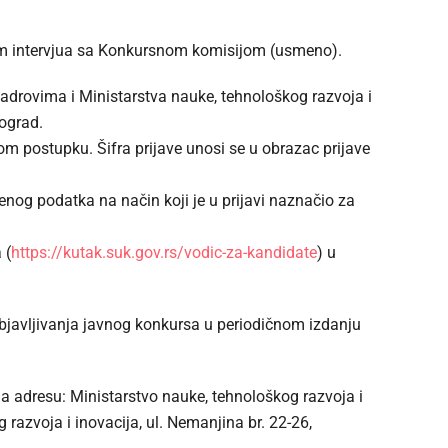
tem intervjua sa Konkursnom komisijom (usmeno).
 kadrovima i Ministarstva nauke, tehnološkog razvoja i
eograd.
om postupku. Šifra prijave unosi se u obrazac prijave
enog podatka na način koji je u prijavi naznačio za
 (
https://kutak.suk.gov.rs/vodic-za-kandidate
) u
bjavljivanja javnog konkursa u periodičnom izdanju
a adresu: Ministarstvo nauke, tehnološkog razvoja i
 razvoja i inovacija, ul. Nemanjina br. 22-26,