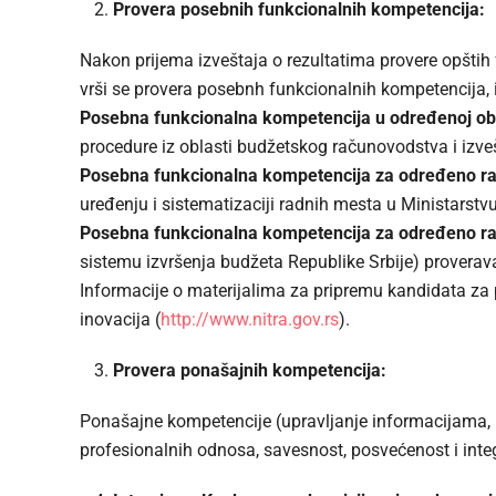
Provera posebnih funkcionalnih kompetencija:
Nakon prijema izveštaja o rezultatima provere opštih
vrši se provera posebnh funkcionalnih kompetencija, i
Posebna funkcionalna kompetencija u određenoj obl
procedure iz oblasti budžetskog računovodstva i izve
Posebna funkcionalna kompetencija za određeno r
uređenju i sistematizaciji radnih mesta u Ministarstv
Posebna funkcionalna kompetencija za određeno r
sistemu izvršenja budžeta Republike Srbije) proverav
Informacije o materijalima za pripremu kandidata za
inovacija (
http://www.nitra.gov.rs
).
Provera ponašajnih kompetencija:
Ponašajne kompetencije (upravljanje informacijama, u
profesionalnih odnosa, savesnost, posvećenost i inte