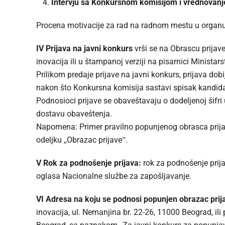
Intervju sa Konkursnom komisijom i vrednovanj
Procena motivacije za rad na radnom mestu u organu
IV Prijava na javni konkurs
vrši se na Obrascu prijave
inovacija ili u štampanoj verziji na pisarnici Minista
Prilikom predaje prijave na javni konkurs, prijava do
nakon što Konkursna komisija sastavi spisak kandid
Podnosioci prijave se obaveštavaju o dodeljenoj šifri
dostavu obaveštenja.
Napomena: Primer pravilno popunjenog obrasca prija
odeljku ,,Obrazac prijaveˮ.
V Rok za podnošenje prijava:
rok za podnošenje prij
oglasa Nacionalne službe za zapošljavanje.
VI Adresa na koju se podnosi popunjen obrazac prij
inovacija, ul. Nemanjina br. 22-26, 11000 Beograd, ili