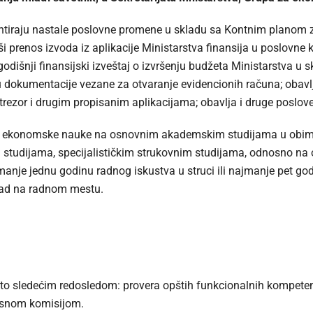
ntiraju nastale poslovne promene u skladu sa Kontnim planom za
ši prenos izvoda iz aplikacije Ministarstva finansija u poslovne k
i godišnji finansijski izveštaj o izvršenju budžeta Ministarstv
u dokumentacije vezane za otvaranje evidencionih računa; obav
rezor i drugim propisanim aplikacijama; obavlja i druge poslov
ti ekonomske nauke na osnovnim akademskim studijama u obi
tudijama, specijalističkim strukovnim studijama, odnosno na o
ajmanje jednu godinu radnog iskustva u struci ili najmanje pet 
 rad na radnom mestu.
i to sledećim redosledom: provera opštih funkcionalnih kompete
ursnom komisijom.