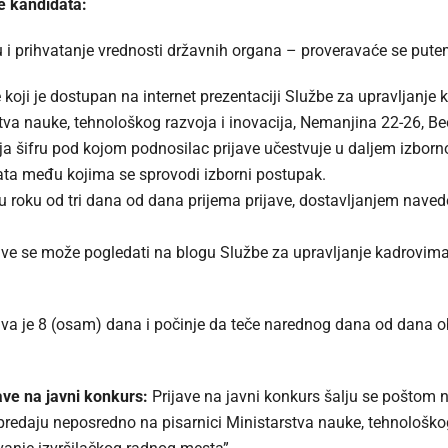
e kandidata:
 i prihvatanje vrednosti državnih organa – proveravaće se pu
 koji je dostupan na internet prezentaciji Službe za upravljanje
rstva nauke, tehnološkog razvoja i inovacija, Nemanjina 22-26, B
bija šifru pod kojom podnosilac prijave učestvuje u daljem izborn
ata među kojima se sprovodi izborni postupak.
 u roku od tri dana od dana prijema prijave, dostavljanjem naved
ve se može pogledati na blogu Službe za upravljanje kadrovima
ava je 8 (osam) dana i počinje da teče narednog dana od dana o
ave na javni konkurs:
Prijave na javni konkurs šalju se poštom n
 predaju neposredno na pisarnici Ministarstva nauke, tehnološkog