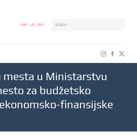
ЋИР
LAT
ENG
Type 2 or more characters for results.
g mesta u Ministarstvu
 mesto za budžetsko
a ekonomsko-finansijske