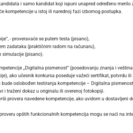
kandidata i samo kandidat koji ispuni unapred određeno merilo 
e kompetencije u istoj ili narednoj fazi izbornog postupka.
ije“, - proveravaće se putem testa (pisano),
jem zadataka (praktičnim radom na računaru),
simulacije (pisano).
mpetencije „Digitalna pismenost“ (posedovanju znanja i vešti
acije), ako učesnik konkursa poseduje važeći sertifikat, potvrdu 
ga bude oslobođen testiranja kompetencije – Digitalna pismenost
i traženi dokaz u originalu ili overenoj fotokopiji.
zvrši provera navedene kompetencije, ako uvidom u dostavljeni
proveru opštih funkcionalnih kompetencija mogu se naći na inter