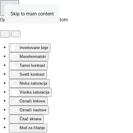
Skip to main content
Opcije za osobe sa invaliditetom
Invertovane boje
Monohromatski
Tamni kontrast
Svetli kontrast
Niska saturacija
Visoka saturacija
Označi linkove
Označi naslove
Čitač ekrana
Mod za čitanje