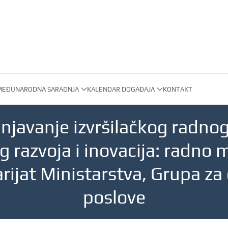
MEĐUNARODNA SARADNJA
KALENDAR DOGAĐAJA
KONTAKT
njavanje izvršilačkog radno
 razvoja i inovacija: radno
rijat Ministarstva, Grupa z
poslove