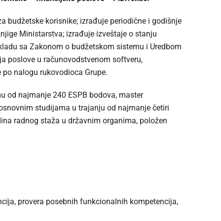
 budžetske korisnike; izrađuje periodične i godišnje
njige Ministarstva; izrađuje izveštaje o stanju
a u skladu sa Zakonom o budžetskom sistemu i Uredbom
lja poslove u računovodstvenom softveru,
e po nalogu rukovodioca Grupe.
mu od najmanje 240 ESPB bodova, master
snovnim studijama u trajanju od najmanje četiri
godina radnog staža u državnim organima, položen
ncija, provera posebnih funkcionalnih kompetencija,