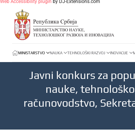
Web Accessibility plugin
by DJ-Extensions.com
MINISTARSTVO
NAUKA
TEHNOLOŠKI RAZVOJ
INOVACIJE
Javni konkurs za popu
nauke, tehnološkog
računovodstvo, Sekreta