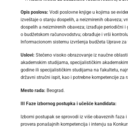
Opis poslova:
Vodi poslovne knjige u kojima se evide
izveštaje o stanju dospelih, a neizmirenih obaveza; vr
dospelih a neizmirenih obaveza; izrađuje periodični 
o budžetskom računovodstvu; obrađuje i vrši kontrol
Informacionom sistemu izvršenja budžeta Uprave za t
Uslovi:
Stečeno visoko obrazovanje iz naučne oblas
akademskim studijama, specijalističkim akademskim s
godine ili specijalističkim studijama na fakultetu, n
državni stručni ispit, kao i potrebne kompetencije za
Mesto rada:
Beograd.
III Faze izbornog postupka i učešće kandidata:
Izborni postupak se sprovodi iz više obaveznih faza 
provera ponašajnih kompetencija i intervju sa Konk