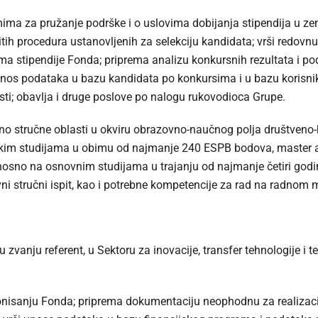
umima za pružanje podrške i o uslovima dobijanja stipendija u zeml
itih procedura ustanovljenih za selekciju kandidata; vrši redo
ima stipendije Fonda; priprema analizu konkursnih rezultata i po
unos podataka u bazu kandidata po konkursima i u bazu korisnik
nosti; obavlja i druge poslove po nalogu rukovodioca Grupe.
o stručne oblasti u okviru obrazovno-naučnog polja društveno-h
im studijama u obimu od najmanje 240 ESPB bodova, master a
osno na osnovnim studijama u trajanju od najmanje četiri godine
ni stručni ispit, kao i potrebne kompetencije za rad na radnom 
 zvanju referent, u Sektoru za inovacije, transfer tehnologije i
onisanju Fonda; priprema dokumentaciju neophodnu za realizacij