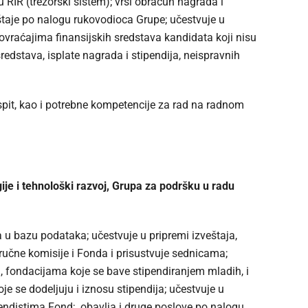
 RIR (trezorski sistem); vrši obračun nagrada i
eštaje po nalogu rukovodioca Grupe; učestvuje u
 povraćajima finansijskih sredstava kandidata koji nisu
edstava, isplate nagrada i stipendija, neispravnih
ispit, kao i potrebne kompetencije za rad na radnom
gije i tehnološki razvoj, Grupa za podršku u radu
u bazu podataka; učestvuje u pripremi izveštaja,
ručne komisije i Fonda i prisustvuje sednicama;
, fondacijama koje se bave stipendiranjem mladih, i
je se dodeljuju i iznosu stipendija; učestvuje u
pendistima Fond;. obavlja i druge poslove po nalogu