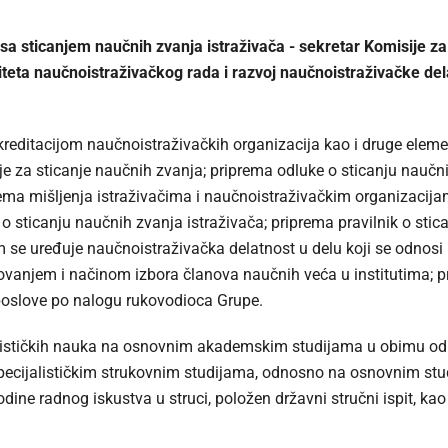
a sticanjem naučnih zvanja istraživača - sekretar Komisije za 
eta naučnoistraživačkog rada i razvoj naučnoistraživačke delat
 akreditacijom naučnoistraživačkih organizacija kao i druge ele
e za sticanje naučnih zvanja; priprema odluke o sticanju naučnih 
rema mišljenja istraživačima i naučnoistraživačkim organizacij
ta o sticanju naučnih zvanja istraživača; priprema pravilnik o st
se uređuje naučnoistraživačka delatnost u delu koji se odnosi n
ovanjem i načinom izbora članova naučnih veća u institutima; p
 poslove po nalogu rukovodioca Grupe.
nističkih nauka na osnovnim akademskim studijama u obimu 
ecijalističkim strukovnim studijama, odnosno na osnovnim studi
odine radnog iskustva u struci, položen državni stručni ispit, k