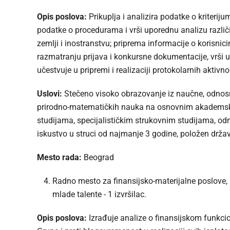
Opis poslova:
Prikuplja i analizira podatke o kriterij
podatke o procedurama i vrši uporednu analizu različ
zemlji i inostranstvu; priprema informacije o korisnic
razmatranju prijava i konkursne dokumentacije, vrši 
učestvuje u pripremi i realizaciji protokolarnih aktiv
Uslovi:
Stečeno visoko obrazovanje iz naučne, odnosn
prirodno-matematičkih nauka na osnovnim akademsk
studijama, specijalističkim strukovnim studijama, odn
iskustvo u struci od najmanje 3 godine, položen držav
Mesto rada:
Beograd
Radno mesto za finansijsko-materijalne poslove, u
mlade talente - 1 izvršilac.
Opis poslova:
Izrađuje analize o finansijskom funkci