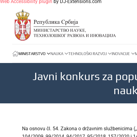
Web Accessibility plugin
by DJ-Extensions.com
MINISTARSTVO
NAUKA
TEHNOLOŠKI RAZVOJ
INOVACIJE
Javni konkurs za popu
nauk
Na osnovu čl. 54. Zakona o državnim službenicima („
104/2009, 99/2014, 94/2017, 95/2018, 157/2020 i 14