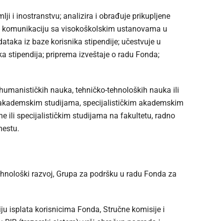
ji i inostranstvu; analizira i obrađuje prikupljene
vnu komunikaciju sa visokoškolskim ustanovama u
dataka iz baze korisnika stipendije; učestvuje u
a stipendija; priprema izveštaje o radu Fonda;
umanističkih nauka, tehničko-tehnoloških nauka ili
kademskim studijama, specijalističkim akademskim
 ili specijalističkim studijama na fakultetu, radno
mestu.
 tehnološki razvoj, Grupa za podršku u radu Fonda za
u isplata korisnicima Fonda, Stručne komisije i