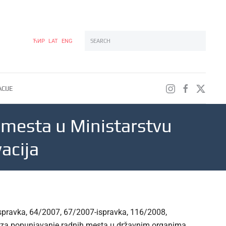
ЋИР
LAT
ENG
Type 2 or more characters for results.
CIJE
h mesta u Ministarstvu
acija
ispravka, 64/2007, 67/2007-ispravka, 116/2008,
u za popunjavanje radnih mesta u državnim organima