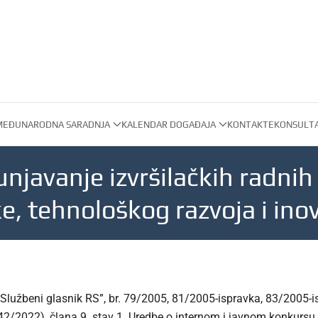
MEĐUNARODNA SARADNJA
KALENDAR DOGAĐAJA
KONTAKT
EKONSULTA
njavanje izvršilačkih radni
e, tehnološkog razvoja i inov
Službeni glasnik RS”, br. 79/2005, 81/2005-ispravka, 83/2005-
2/2022), člana 9. stav 1. Uredbe o internom i javnom konkurs