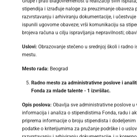
Grupe i prati blagovremenost u realizaciji svih ispla
stipendija i izrađuje naloge za preuzimanje obaveza 
razvrstavanju i arhiviranju dokumentacije, i učestvuje
ispunili ugovorne obaveze; vrši komunikaciju sa stip
brojeva računa u cilju ispravljanja nepravilnosti; ob
Uslovi:
Obrazovanje stečeno u srednjoj školi i radno i
mestu.
Mesto rada:
Beograd
Radno mesto za administrativne poslove i analiti
Fonda za mlade talente - 1 izvršilac.
Opis poslova:
Obavlja sve administrativne poslove u 
informacija i analiza o stipendistima Fonda, radu i a
priprema informacije o broju stipendista i dodeljeni
podatke o kriterijumima za pružanje podrške i o uslovi
razvrstavanju i arhiviranju dokumentacije, i u koresp