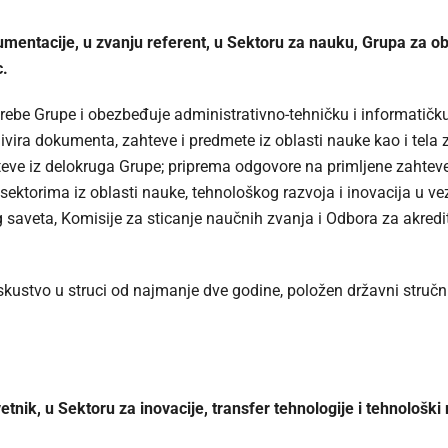
entacije, u zvanju referent, u Sektoru za nauku, Grupa za ob
c.
rebe Grupe i obezbeđuje administrativno-tehničku i informatičk
 arhivira dokumenta, zahteve i predmete iz oblasti nauke kao i te
hteve iz delokruga Grupe; priprema odgovore na primljene zahteve 
ktorima iz oblasti nauke, tehnološkog razvoja i inovacija u vezi
veta, Komisije za sticanje naučnih zvanja i Odbora za akreditaci
skustvo u struci od najmanje dve godine, položen državni stručn
etnik, u Sektoru za inovacije, transfer tehnologije i tehnološk