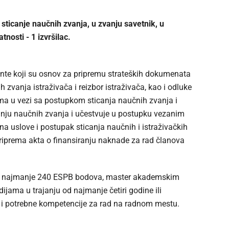
sticanje naučnih zvanja, u zvanju savetnik, u
nosti - 1 izvršilac.
mente koji su osnov za pripremu strateških dokumenata
zvanja istraživača i reizbor istraživača, kao i odluke
ama u vezi sa postupkom sticanja naučnih zvanja i
icanju naučnih zvanja i učestvuje u postupku vezanim
a uslove i postupak sticanja naučnih i istraživačkih
riprema akta o finansiranju naknade za rad članova
od najmanje 240 ESPB bodova, master akademskim
jama u trajanju od najmanje četiri godine ili
ao i potrebne kompetencije za rad na radnom mestu.