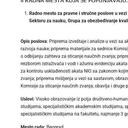
II RADNA MESTA KOJA SE POPUNJAVAJU:
Radno mesto za pravne i stručne poslove u vezi s
Sektoru za nauku, Grupa za obezbeđivanje kvalit
Opis poslova
: Priprema izveštaje i analize u vezi sa
razvoja nauke; priprema materijale za sednice Komisij
o odbijanju zahteva za sticanje naučnih zvanja; prip
reizborom istraživača i vodi i ažurira evidenciju aka
za kontrolu usklađenosti akata NIO sa zakonom kojim 
zvanja; priprema mišljenja u vezi sa sastavom, obraz
Komisije za sticanje naučnih zvanja; obavlja i druge
Uslovi:
Visoko obrazovanje iz polja društveno-huma
studijama, specijalističkim akademskim studijama, sp
specijalističkim studijama na fakultetu, najmanje 3 g
Mesto rada:
Beograd