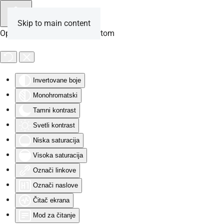
Skip to main content
Opcije za osobe sa invaliditetom
Invertovane boje
Monohromatski
Tamni kontrast
Svetli kontrast
Niska saturacija
Visoka saturacija
Označi linkove
Označi naslove
Čitač ekrana
Mod za čitanje