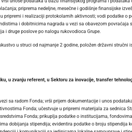
ta; vrši unose podataka u bazu finansijskog programa i podataka u
plaćanja; priprema nedeljne, mesečne i godišnje finansijske izv
 u pripremi i realizaciji protokolarnih aktivnosti; vodi podatke o
endistima i dobitnicima nagrada u vezi sa obavezom povraćaja sr
avlja i druge poslove po nalogu rukovodioca Grupe.
skustvo u struci od najmanje 2 godine, položen državni stručni 
ku, u zvanju referent, u Sektoru za inovacije, transfer tehnolo
vezi sa radom Fonda; vrši prijem dokumentacije i unos podataka 
ktivnostima Fonda; učestvuje u pripremi materijala za sednica St
m sredstvima Fonda; prikuplja podatke o institucijama, fondovima
ma dobijanja stipendija; evidentira podatke o broju stipendija ko
ondenciji i komunikaciji sa jedinicama lokalne samouprave i sti